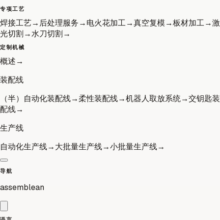
专项工艺
焊接工艺
→
后处理服务
→
电火花加工
→
真空复模
→
板材加工
→
激
光切割
→
水刀切割
→
定制机械
概述
→
装配线
（半）自动化装配线
→
柔性装配线
→
机器人取放系统
→
交钥匙装
配线
→
生产线
自动化生产线
→
大批量生产线
→
小批量生产线
→
导航
assemblean
语言