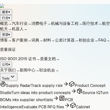
服务
▾
行业
▾
概览
→
汽车行业
→
消费电子
→
机械与设备工程
→
医疗技术
→
航空
航天
→
机器人
→
资源
▾
博客
→
客户案例
→
词典
→
材料
→
公差计算器
→
初创企业
→
FAQ
→
质量保证
ISO 9001:2015 证书
→
质量文档
→
公司
▾
关于我们
→
新闻中心
→
职业机会
→
Tools
Supply Radar
Track supply risk
Product Concept
Studio
Turn ideas into product concepts
Source IQ
Turn
BOMs into supplier shortlists
PCB
Intelligence
Evaluate PCB RFQ files
Cabinet