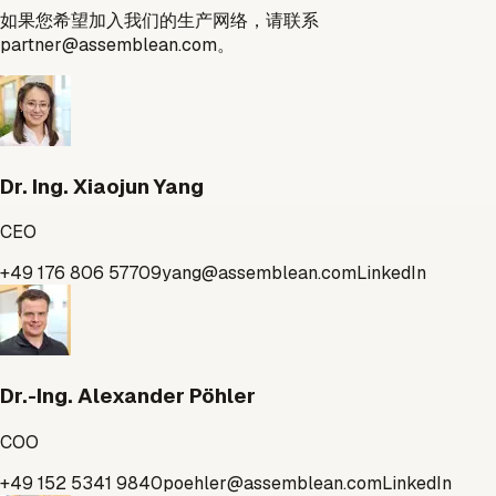
如果您希望加入我们的生产网络，请联系
partner@assemblean.com。
Dr. Ing. Xiaojun Yang
CEO
+49 176 806 57709
yang@assemblean.com
LinkedIn
Dr.-Ing. Alexander Pöhler
COO
+49 152 5341 9840
poehler@assemblean.com
LinkedIn