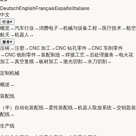
Deutsch
English
Français
Español
Italiano
中文
▾
行业
概览
→
汽车行业
→
消费电子
→
机械与设备工程
→
医疗技术
→
航空
航天
→
机器人
→
▾
服务
压铸
→
注塑
→
CNC 加工
→
CNC 钻孔零件
→
CNC 车削零件
→
CNC 铣削零件
→
装配制造
→
焊接工艺
→
后处理服务
→
电火花
加工
→
真空复模
→
板材加工
→
激光切割
→
水刀切割
→
定制机械
概述
→
装配线
（半）自动化装配线
→
柔性装配线
→
机器人取放系统
→
交钥匙装
配线
→
生产线