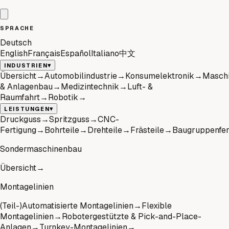
SPRACHE
Deutsch
English
Français
Español
Italiano
中文
▾
INDUSTRIEN
Übersicht
→
Automobilindustrie
→
Konsumelektronik
→
Masch
& Anlagenbau
→
Medizintechnik
→
Luft- &
Raumfahrt
→
Robotik
→
▾
LEISTUNGEN
Druckguss
→
Spritzguss
→
CNC-
Fertigung
→
Bohrteile
→
Drehteile
→
Frästeile
→
Baugruppenfer
Sondermaschinenbau
Übersicht
→
Montagelinien
(Teil-)Automatisierte Montagelinien
→
Flexible
Montagelinien
→
Robotergestützte & Pick-and-Place-
Anlagen
→
Turnkey-Montagelinien
→