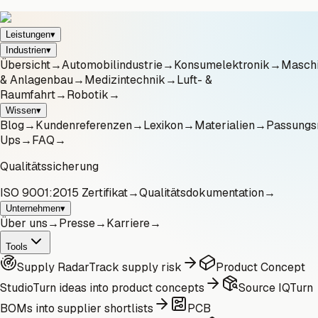
Leistungen
▾
Industrien
▾
Übersicht
→
Automobilindustrie
→
Konsumelektronik
→
Masch
& Anlagenbau
→
Medizintechnik
→
Luft- &
Raumfahrt
→
Robotik
→
Wissen
▾
Blog
→
Kundenreferenzen
→
Lexikon
→
Materialien
→
Passungs
Ups
→
FAQ
→
Qualitätssicherung
ISO 9001:2015 Zertifikat
→
Qualitätsdokumentation
→
Unternehmen
▾
Über uns
→
Presse
→
Karriere
→
Tools
Supply Radar
Track supply risk
Product Concept
Studio
Turn ideas into product concepts
Source IQ
Turn
BOMs into supplier shortlists
PCB