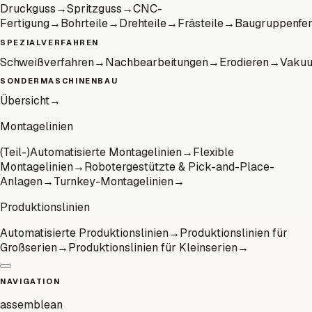
Druckguss
→
Spritzguss
→
CNC-
Fertigung
→
Bohrteile
→
Drehteile
→
Frästeile
→
Baugruppenfer
SPEZIALVERFAHREN
Schweißverfahren
→
Nachbearbeitungen
→
Erodieren
→
Vaku
SONDERMASCHINENBAU
Übersicht
→
Montagelinien
(Teil-)Automatisierte Montagelinien
→
Flexible
Montagelinien
→
Robotergestützte & Pick-and-Place-
Anlagen
→
Turnkey-Montagelinien
→
Produktionslinien
Automatisierte Produktionslinien
→
Produktionslinien für
Großserien
→
Produktionslinien für Kleinserien
→
NAVIGATION
assemblean