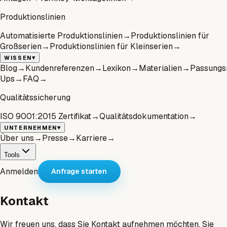
Produktionslinien
Automatisierte Produktionslinien
→
Produktionslinien für
Großserien
→
Produktionslinien für Kleinserien
→
▾
WISSEN
Blog
→
Kundenreferenzen
→
Lexikon
→
Materialien
→
Passungs
Ups
→
FAQ
→
Qualitätssicherung
ISO 9001:2015 Zertifikat
→
Qualitätsdokumentation
→
▾
UNTERNEHMEN
Über uns
→
Presse
→
Karriere
→
Tools
Anmelden
Anfrage starten
Kontakt
Wir freuen uns, dass Sie Kontakt aufnehmen möchten. Sie