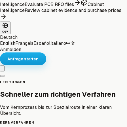
Intelligence
Evaluate PCB RFQ files
Cabinet
Intelligence
Review cabinet evidence and purchase prices
de
▾
Deutsch
English
Français
Español
Italiano
中文
Anmelden
Anfrage starten
LEISTUNGEN
Schneller zum richtigen Verfahren
Vom Kernprozess bis zur Spezialroute in einer klaren
Übersicht.
KERNVERFAHREN