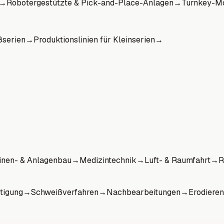
→
Robotergestützte & Pick-and-Place-Anlagen
→
Turnkey-Mo
ßserien
→
Produktionslinien für Kleinserien
→
nen- & Anlagenbau
→
Medizintechnik
→
Luft- & Raumfahrt
→
R
tigung
→
Schweißverfahren
→
Nachbearbeitungen
→
Erodieren