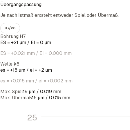
Übergangspassung
Je nach Istmaß entsteht entweder Spiel oder Übermaß.
H7
/
k6
Bohrung H7
ES = +21 µm / EI = 0 µm
ES = +0.021 mm / EI = 0.000 mm
Welle k6
es = +15 µm / ei = +2 µm
es = +0.015 mm / ei = +0.002 mm
Max. Spiel
19 µm / 0.019 mm
Max. Übermaß
15 µm / 0.015 mm
25