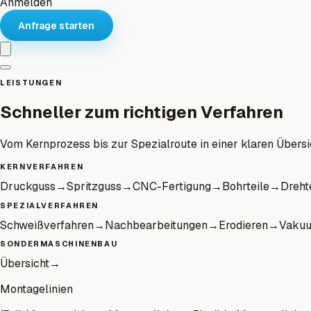
Anmelden
Anfrage starten
LEISTUNGEN
Schneller zum richtigen Verfahren
Vom Kernprozess bis zur Spezialroute in einer klaren Übersi
KERNVERFAHREN
Druckguss
→
Spritzguss
→
CNC-Fertigung
→
Bohrteile
→
Dreht
SPEZIALVERFAHREN
Schweißverfahren
→
Nachbearbeitungen
→
Erodieren
→
Vaku
SONDERMASCHINENBAU
Übersicht
→
Montagelinien