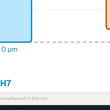
I 0 µm
H7
Nennmaßbereich 0-500 mm