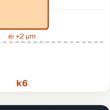
ei +2 µm
k6