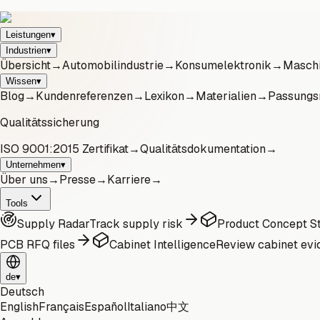
Leistungen
▾
Industrien
▾
Übersicht
→
Automobilindustrie
→
Konsumelektronik
→
Maschi
Wissen
▾
Blog
→
Kundenreferenzen
→
Lexikon
→
Materialien
→
Passungs
Qualitätssicherung
ISO 9001:2015 Zertifikat
→
Qualitätsdokumentation
→
Unternehmen
▾
Über uns
→
Presse
→
Karriere
→
Tools
Supply Radar
Track supply risk
Product Concept St
PCB RFQ files
Cabinet Intelligence
Review cabinet evi
de
▾
Deutsch
English
Français
Español
Italiano
中文