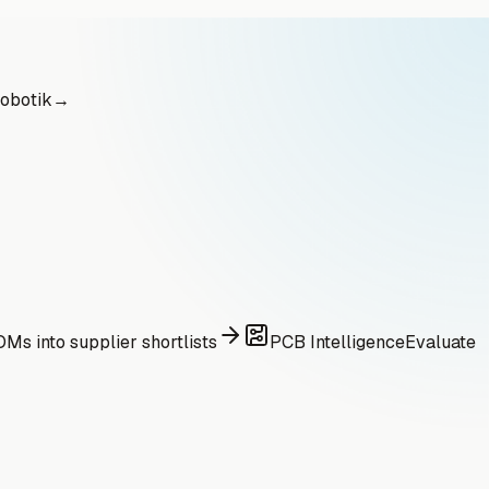
obotik
→
Ms into supplier shortlists
PCB Intelligence
Evaluate