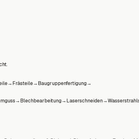
cht.
eile
→
Frästeile
→
Baugruppenfertigung
→
umguss
→
Blechbearbeitung
→
Laserschneiden
→
Wasserstrahl