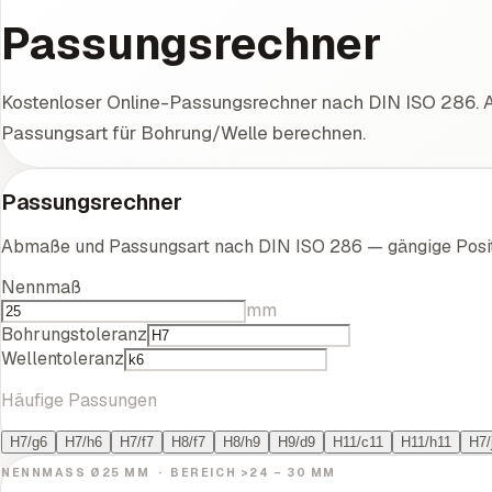
Passungsrechner
Kostenloser Online-Passungsrechner nach DIN ISO 286.
Passungsart für Bohrung/Welle berechnen.
Passungsrechner
Abmaße und Passungsart nach DIN ISO 286 — gängige Positi
Nennmaß
mm
Bohrungstoleranz
Wellentoleranz
Häufige Passungen
H7/g6
H7/h6
H7/f7
H8/f7
H8/h9
H9/d9
H11/c11
H11/h11
H7/
NENNMASS
Ø
25
MM ·
BEREICH
>24 – 30
MM