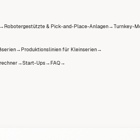
→
Robotergestützte & Pick-and-Place-Anlagen
→
Turnkey-Mo
ßserien
→
Produktionslinien für Kleinserien
→
rechner
→
Start-Ups
→
FAQ
→