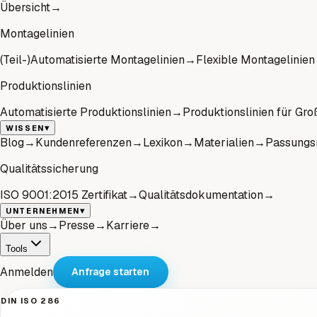
Übersicht
→
Montagelinien
(Teil-)Automatisierte Montagelinien
→
Flexible Montagelinien
Produktionslinien
Automatisierte Produktionslinien
→
Produktionslinien für Gro
▾
WISSEN
Blog
→
Kundenreferenzen
→
Lexikon
→
Materialien
→
Passungs
Qualitätssicherung
ISO 9001:2015 Zertifikat
→
Qualitätsdokumentation
→
▾
UNTERNEHMEN
Über uns
→
Presse
→
Karriere
→
Tools
Anmelden
Anfrage starten
DIN ISO 286