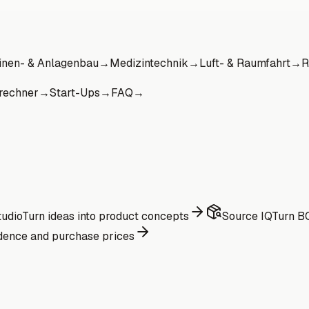
nen- & Anlagenbau
→
Medizintechnik
→
Luft- & Raumfahrt
→
R
rechner
→
Start-Ups
→
FAQ
→
udio
Turn ideas into product concepts
Source IQ
Turn BO
dence and purchase prices