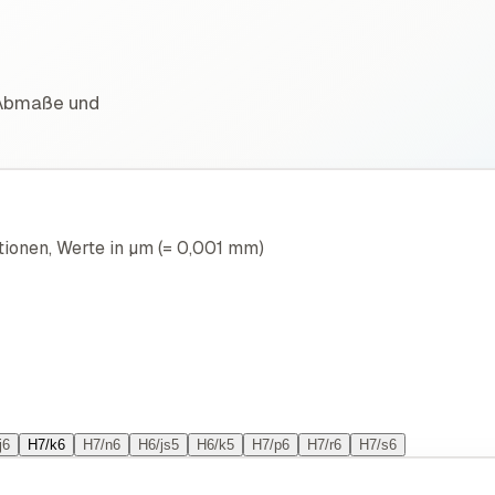
 Abmaße und
onen, Werte in µm (= 0,001 mm)
j6
H7/k6
H7/n6
H6/js5
H6/k5
H7/p6
H7/r6
H7/s6