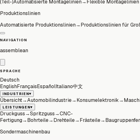
(Teil-)Automatisierte Montagelinien
→
Flexible Montagelinien
Produktionslinien
Automatisierte Produktionslinien
→
Produktionslinien für Gro
NAVIGATION
assemblean
SPRACHE
Deutsch
English
Français
Español
Italiano
中文
▾
INDUSTRIEN
Übersicht
→
Automobilindustrie
→
Konsumelektronik
→
Maschi
▾
LEISTUNGEN
Druckguss
→
Spritzguss
→
CNC-
Fertigung
→
Bohrteile
→
Drehteile
→
Frästeile
→
Baugruppenfer
Sondermaschinenbau