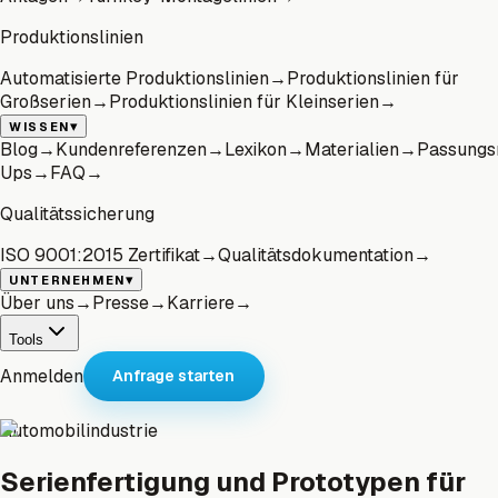
Produktionslinien
Automatisierte Produktionslinien
→
Produktionslinien für
Großserien
→
Produktionslinien für Kleinserien
→
▾
WISSEN
Blog
→
Kundenreferenzen
→
Lexikon
→
Materialien
→
Passungs
Ups
→
FAQ
→
Qualitätssicherung
ISO 9001:2015 Zertifikat
→
Qualitätsdokumentation
→
▾
UNTERNEHMEN
Über uns
→
Presse
→
Karriere
→
Tools
Anmelden
Anfrage starten
Automobilindustrie
Serienfertigung und Prototypen für