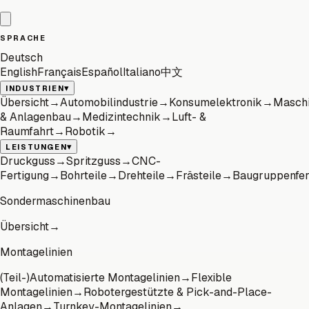
SPRACHE
Deutsch
English
Français
Español
Italiano
中文
▾
INDUSTRIEN
Übersicht
→
Automobilindustrie
→
Konsumelektronik
→
Masch
& Anlagenbau
→
Medizintechnik
→
Luft- &
Raumfahrt
→
Robotik
→
▾
LEISTUNGEN
Druckguss
→
Spritzguss
→
CNC-
Fertigung
→
Bohrteile
→
Drehteile
→
Frästeile
→
Baugruppenfer
Sondermaschinenbau
Übersicht
→
Montagelinien
(Teil-)Automatisierte Montagelinien
→
Flexible
Montagelinien
→
Robotergestützte & Pick-and-Place-
Anlagen
→
Turnkey-Montagelinien
→