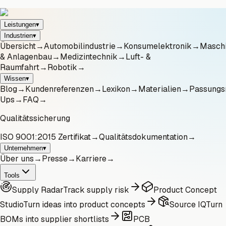
Leistungen
▾
Industrien
▾
Übersicht
→
Automobilindustrie
→
Konsumelektronik
→
Masch
& Anlagenbau
→
Medizintechnik
→
Luft- &
Raumfahrt
→
Robotik
→
Wissen
▾
Blog
→
Kundenreferenzen
→
Lexikon
→
Materialien
→
Passungs
Ups
→
FAQ
→
Qualitätssicherung
ISO 9001:2015 Zertifikat
→
Qualitätsdokumentation
→
Unternehmen
▾
Über uns
→
Presse
→
Karriere
→
Tools
Supply Radar
Track supply risk
Product Concept
Studio
Turn ideas into product concepts
Source IQ
Turn
BOMs into supplier shortlists
PCB