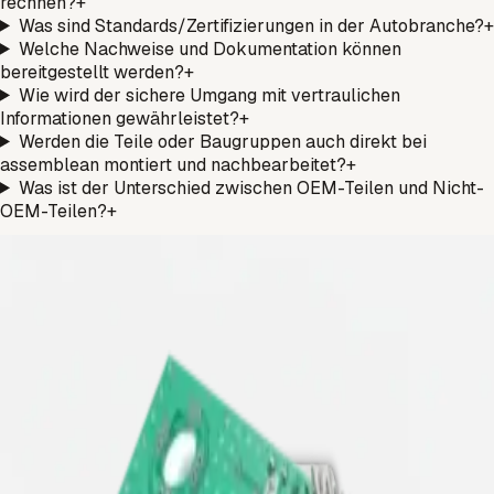
rechnen?
+
Was sind Standards/Zertifizierungen in der Autobranche?
+
Welche Nachweise und Dokumentation können
bereitgestellt werden?
+
Wie wird der sichere Umgang mit vertraulichen
Informationen gewährleistet?
+
Werden die Teile oder Baugruppen auch direkt bei
assemblean montiert und nachbearbeitet?
+
Was ist der Unterschied zwischen OEM-Teilen und Nicht-
OEM-Teilen?
+
WEITERE INDUSTRIEN
Weitere Industrien im Überblick
Maschinen- & Anlagenbau
Passgenaue Komponenten, schnelle Iterationen und
verlässliche Liefertermine für komplexe Baugruppen und
Maschinenmodule.
Mehr erfahren
→