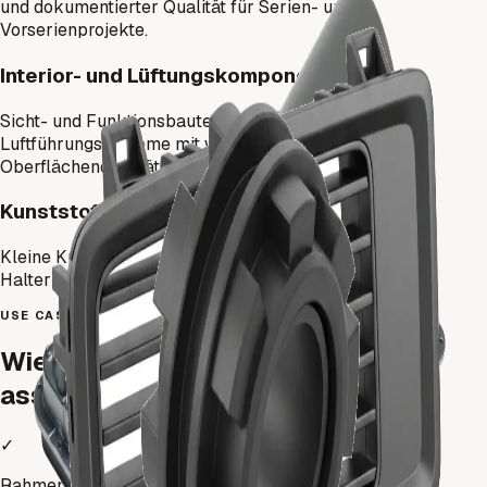
und dokumentierter Qualität für Serien- und
Vorserienprojekte.
Interior- und Lüftungskomponenten
Sicht- und Funktionsbauteile für Interieur- und
Luftführungssysteme mit wiederholbarer
Oberflächenqualität.
Kunststoffbuchsen und Funktionsbauteile
Kleine Kunststoff- und Präzisionsteile für Motorraum,
Halterungen und bewegliche Systeme.
USE CASES
Wie die Automobilbranche
assemblean nutzt
✓
Rahmen- und Strukturteile