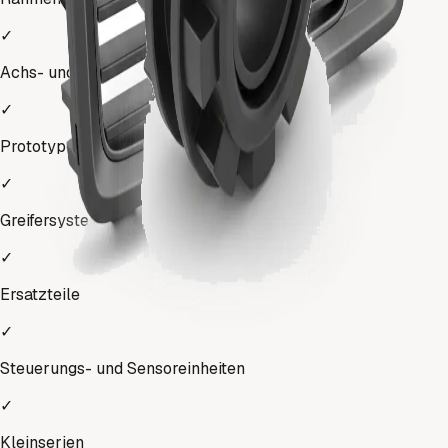
✓
Achs- und Gelenkkomponenten
✓
Prototypen
✓
Greifersysteme
✓
Ersatzteile
✓
Steuerungs- und Sensoreinheiten
✓
Kleinserien