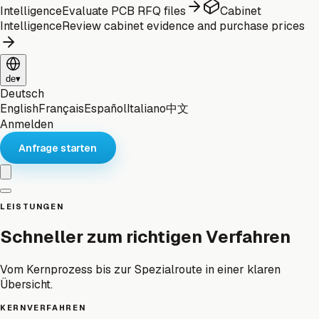
Intelligence
Evaluate PCB RFQ files
Cabinet
Intelligence
Review cabinet evidence and purchase prices
de
▾
Deutsch
English
Français
Español
Italiano
中文
Anmelden
Anfrage starten
LEISTUNGEN
Schneller zum richtigen Verfahren
Vom Kernprozess bis zur Spezialroute in einer klaren
Übersicht.
KERNVERFAHREN