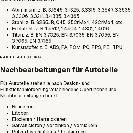
Aluminium: z. B.
3.1645
,
3.1325
,
3.3315
,
3.3547
,
3.3535
,
3.3206
,
3.3211
,
3.4335
,
3.4365
Stahl: z. B.
S235JR
,
C45
,
25CrMo4
,
42CrMo4
, etc.
Edelstahl: z. B. 1.4512,
1.4404
,
1.4301
,
1.4016
Titan: z. B. EN 3.7025,
EN 3.7035
, EN 3.7055, EN
3.7065,
EN 3.7165
Kunststoffe: z. B.
ABS
,
PA
,
POM
, PC, PPS, PEI, TPU
NACHBEARBEITUNG
Nachbearbeitungen für Autoteile
Für Autoteile stehen je nach Design- und
Funktionsanforderung verschiedene Oberflächen und
Nachbearbeitungen bereit.
Brünieren
Läppen
Eloxieren / Harteloxieren
Galvanisieren / Verzinken / Vernickeln
Pulverbeschichtung / Lackierung