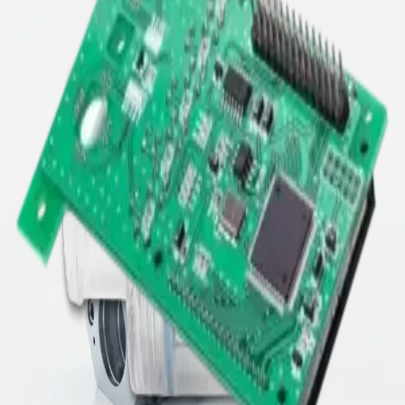
Robotik
Präzisionskomponenten für dynamische Systeme - ideal für
Greifer, Gelenke, Endeffektoren und funktionskritische
Baugruppen.
Mehr erfahren
→
Luft- & Raumfahrt
Qualitätsorientierte Fertigung für anspruchsvolle
Geometrien und Materialien mit transparenter
Rückverfolgbarkeit.
Mehr erfahren
→
Medizintechnik
Präzisionsteile und Baugruppen für MedTech-Produkte mit
dokumentierten Prozessen, sauberer Rückverfolgbarkeit
und sicherer Skalierung.