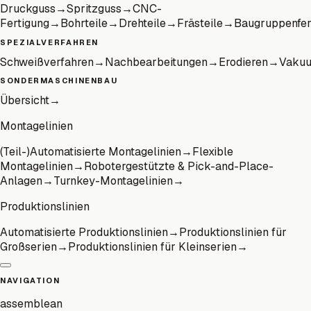
Druckguss
→
Spritzguss
→
CNC-
Fertigung
→
Bohrteile
→
Drehteile
→
Frästeile
→
Baugruppenfer
SPEZIALVERFAHREN
Schweißverfahren
→
Nachbearbeitungen
→
Erodieren
→
Vaku
SONDERMASCHINENBAU
Übersicht
→
Montagelinien
(Teil-)Automatisierte Montagelinien
→
Flexible
Montagelinien
→
Robotergestützte & Pick-and-Place-
Anlagen
→
Turnkey-Montagelinien
→
Produktionslinien
Automatisierte Produktionslinien
→
Produktionslinien für
Großserien
→
Produktionslinien für Kleinserien
→
NAVIGATION
assemblean