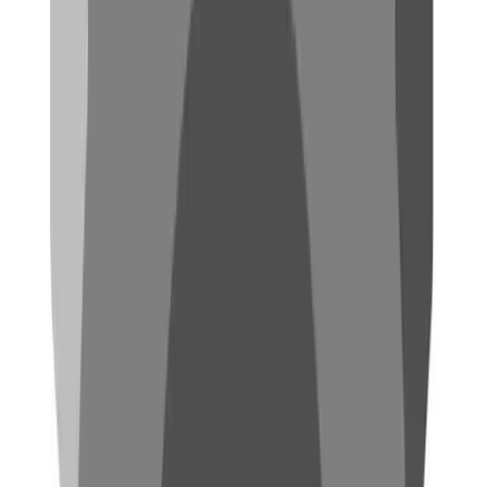
Herstellung von Tank- und Druckbehältern kann zusätzlich
Durethan zum Einsatz kommen, was aber zusätzliche
Verarbeitungshinweise mit sich bringt.
Herstellung von Folien
Die Herstellung von Polyamidfolien ist insbesondere für die
Verpackungsindustrie relevant. Sie werden hauptsächlich
durch Gießverfahren (Cast-Verfahren)oder Extrusion
hergestellt. Dabei kommt die "Chill-Roll"-Methode zum
Einsatz. Das Polyamidgranulat wird zunächst geschmolzen,
und dann entweder als geschmolzene Masse auf eine
Kühlwalze gegossen oder aus einer Düse extrudiert und
dann auf die gekühlte Walze gegeben. Auf der dieser Walze
kühlt dann die Polyamidmasse ab und es formt sich die Folie.
Die Eigenschaften der Walze beeinflussen maßgeblich die
Folieneigenschaften. Je nach Geschwindigkeit der
Abkühlung, der Walze und der Anzahl der Walzen und
Schichten können somit verschiedene Dicken und Längen
hergestellt werden. Die hochflexible Fertigung erlaubt die