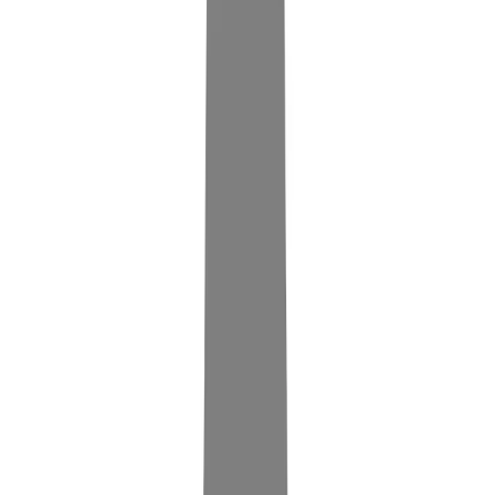
- PA6 wird durch die Polymerisation von Caprolactam
hergestellt, einem Monomer, das durch Direktpolymerisation
entsteht.
- PA66 entsteht durch die Reaktion von Hexamethylendiamin
mit Adipinsäure.
Diese Verfahren ermöglichen die Produktion von
Polyamiden mit spezifischen Eigenschaften, die auf die
Anforderungen unterschiedlicher Anwendungen
zugeschnitten sind.
Materialien
Hauptvorteile von Polyamid
Vorteil
Vielseitigkeit
Polyamide können zu verschiedenen Kunstfasern wie Nylon
oder Perlon mit verschiedenen Attributen verarbeitet