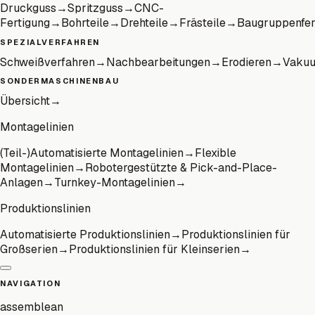
Druckguss
→
Spritzguss
→
CNC-
Fertigung
→
Bohrteile
→
Drehteile
→
Frästeile
→
Baugruppenfer
SPEZIALVERFAHREN
Schweißverfahren
→
Nachbearbeitungen
→
Erodieren
→
Vaku
SONDERMASCHINENBAU
Übersicht
→
Montagelinien
(Teil-)Automatisierte Montagelinien
→
Flexible
Montagelinien
→
Robotergestützte & Pick-and-Place-
Anlagen
→
Turnkey-Montagelinien
→
Produktionslinien
Automatisierte Produktionslinien
→
Produktionslinien für
Großserien
→
Produktionslinien für Kleinserien
→
NAVIGATION
assemblean