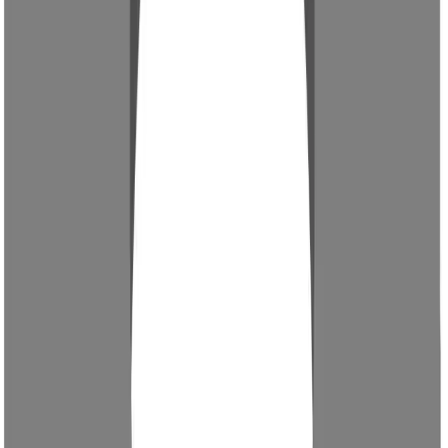
Polyamid ist ein Schlüsselwerkstoff in der
Automobilindustrie. Es wird für Motorabdeckungen,
Luftansaugkrümmer, Tankleitungen, Steckergehäuse und
Befestigungsclips verwendet. Dank seiner hohen
Temperaturbeständigkeit, Festigkeit und
Chemikalienresistenz eignet sich Polyamid ideal für
Bauteile im Motorraum sowie für Kraftstoff- und
Kühlsysteme. Besonders PA66 wie im Bild als
Entlüftungsschlauch-Anschluss und PA12 sind hier etabliert.