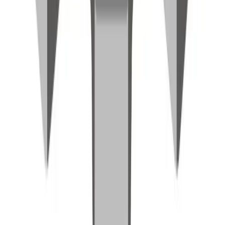
Zu den geeigneten
Fertigungsverfahren
Ressource
Spritzguss
Seite öffnen
→
Ressource
Vakuumguss
Seite öffnen
→
Ressource
3D-Druck
Seite öffnen
→