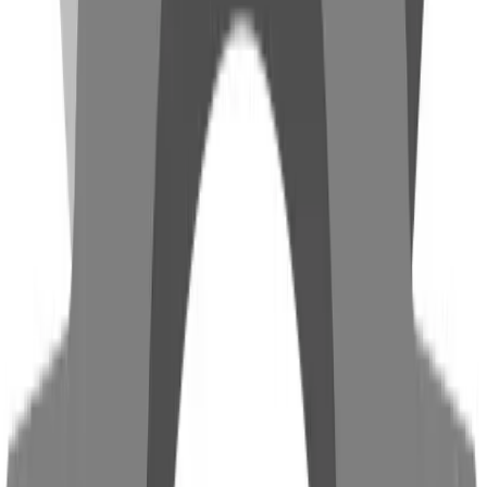
Herstellung von verschiedensten Folien, die z.B. als
Verpackungen für Lebensmitteln oder industriellen
Verpackungen dienen können.
Materialien
Anwendungsgebiete von Polyamid