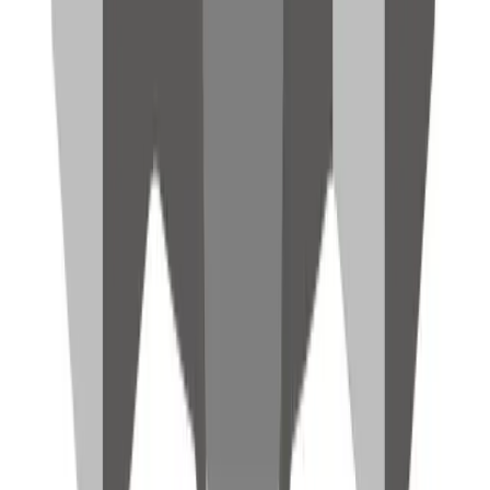
Vorteil
Chemische Beständigkeit
Vorteil
Thermische Stabilität
Vorteil
Gute Verarbeitbarkeit
Vorteil
Kosteneffizient
Vorteil
Je nach Polyamid biobasiert/recycelbar
Materialien