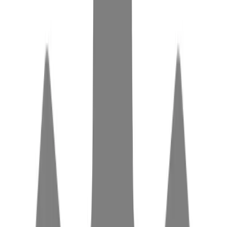
werden, und sind somit vielseitig einsetzbar.
Vorteil
Hohe Widerstandsfähigkeit
Durch die hohe Festigkeit bei gleichzeitig hoher Flexibilität
kann Polyamid sowohl für weiche Kleidungen als auch für
robuste Tanks verwendet werden.
Vorteil
Wasserfest
Polyamid ist sowohl wasserdicht als auch wasserabweisend.
Es wird dadurch z.B. für witterungsfeste Kleidung oder
Verpackungen und Kraftstoffleitungen genutzt.
Vorteil
Oberflächenqualität