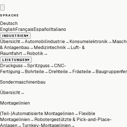
SPRACHE
Deutsch
English
Français
Español
Italiano
▾
INDUSTRIEN
Übersicht
→
Automobilindustrie
→
Konsumelektronik
→
Masch
& Anlagenbau
→
Medizintechnik
→
Luft- &
Raumfahrt
→
Robotik
→
▾
LEISTUNGEN
Druckguss
→
Spritzguss
→
CNC-
Fertigung
→
Bohrteile
→
Drehteile
→
Frästeile
→
Baugruppenfer
Sondermaschinenbau
Übersicht
→
Montagelinien
(Teil-)Automatisierte Montagelinien
→
Flexible
Montagelinien
→
Robotergestützte & Pick-and-Place-
Anlagen
→
Turnkey-Montagelinien
→