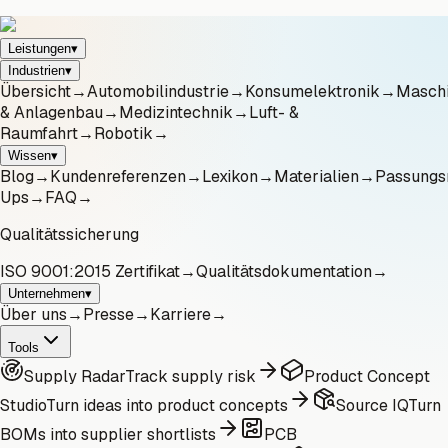
Leistungen
▾
Industrien
▾
Übersicht
→
Automobilindustrie
→
Konsumelektronik
→
Masch
& Anlagenbau
→
Medizintechnik
→
Luft- &
Raumfahrt
→
Robotik
→
Wissen
▾
Blog
→
Kundenreferenzen
→
Lexikon
→
Materialien
→
Passungs
Ups
→
FAQ
→
Qualitätssicherung
ISO 9001:2015 Zertifikat
→
Qualitätsdokumentation
→
Unternehmen
▾
Über uns
→
Presse
→
Karriere
→
Tools
Supply Radar
Track supply risk
Product Concept
Studio
Turn ideas into product concepts
Source IQ
Turn
BOMs into supplier shortlists
PCB