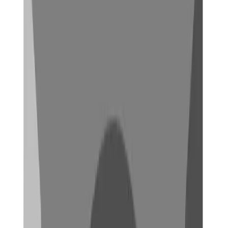
Temperaturbeständigkeit mit einem Breich von -40 bis
+100°C. Hervorzuheben ist zudem, dass die Teile eine gute
Beständigkeit gegenüber organischen Lebensmittel und
Kraftstoffen aufweisen, sodass sie häufig in der Automobil-
oder Verpackungsindustrie eingesetzt werden.
Extrusionsblasen
Extrusionsblasen mit Polyamiden wird häufig für die
Herstellung von Tankbehältern und und anderen hohlen
Formteilen verwendet. In den letzten Jahren gewinnt dieses
Verarbeitungsverfahren zunehmend an Bedeutung und ist
insbesondere im Automobilsektor nützlich. Geeignet für
dieses Verfahren sind insbesondere die Polyamide PA6 und
PA66, da diese über eine bessere Zähigkeit und geringere
Feuchtigkeitsaufnahme verfügen. Häufig werden die
Formteile zudem glasfaserverstärkt, um eine bessere
Stabilität zu erzielen. Bei diesem Verfahren ist eine
Vortrocknung besonders wichtig, da von der Feuchtigkeit des
Materials u.a. die Schlauchstabilität als auch die
Oberflächenqualität abhängen. Vor allem bei der