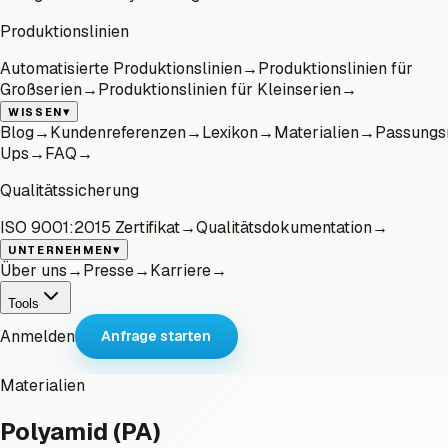
Produktionslinien
Automatisierte Produktionslinien
→
Produktionslinien für
Großserien
→
Produktionslinien für Kleinserien
→
▾
WISSEN
Blog
→
Kundenreferenzen
→
Lexikon
→
Materialien
→
Passungs
Ups
→
FAQ
→
Qualitätssicherung
ISO 9001:2015 Zertifikat
→
Qualitätsdokumentation
→
▾
UNTERNEHMEN
Über uns
→
Presse
→
Karriere
→
Tools
Anmelden
Anfrage starten
Materialien
Polyamid (PA)