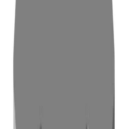
variieren stark: PA46 liegt mit knapp 300 °C an der Spitze,
PA12 und PA11 schmelzen schon bei etwa 175–185 °C. PA6
und PA66 nehmen relativ viel Feuchtigkeit auf, was die
Maßhaltigkeit bei feuchter Umgebung einschränken kann.
Chemisch beständig sind vor allem PA12 und PA11 – ideal für
Anwendungen mit langem Medienkontakt, etwa in der
Automobil- oder Verpackungsindustrie. PA610 bietet ein
gutes Mittelmaß zwischen chemischer Resistenz und
Verarbeitbarkeit. PA46 punktet mit thermischer
Belastbarkeit, ist jedoch schwieriger zu verarbeiten.
Besonders nachhaltig ist PA11, das biobasiert und
feuchtigkeitsresistent ist.
Daraus ergeben sich zumindest auf Basis der Eigenschaften
klare Einsatzfelder: PA6 und PA66 eignen sich in der
Theorie für mechanisch belastete Maschinenteile, werden
jedoch mit Abstand am häufigsten in der gesamten Industrie
aufgrund ihrer Kosteneffizienz und einfachen Herstellung
eingesetzt. PA12 und PA11 sind ideal für flexible Schläuche
und Verpackungen. PA46 findet Einsatz in hitzebeständigen