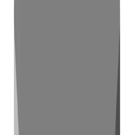
Werkzeug ist, desto besser wird in der Regel das Finish der
Oberfläche der Teile. Zudem ist ein Einspritzdruck von bis
zu 1500 bar empfehlenswert. Nach dem Spritzguss sollten
die Teile sorgfältig gekühlt werden, um Verzug zu
minimieren. Optional können die Teile während des
Herstellungsprozesses auch glasfaser- bzw.
glaskugelverstärkt wird, indem das Zusatzmaterial in das
PA-Spritzgussgranulat beigemischt werden. Dadurch kann
Verzug verringert und die Formstabilität der Teile erhöht
werden.
Extrusion
Teile aus Polyamid werden vor allem dann per Extrusion
hergestellt, wenn es sich z.B. um Rohre, Platten, Profile oder
Monofilamente handelt. Am besten eignet sich das PA66 für
die Extrusion. Die Trocknung bzw. Kühlung ähnelt sich den
Prozessen im Spritzguss. Extrudierte Polyamid Produkte
zeichnen sich durch hohe Festigkeit, Härte und Zähigkeit
aus. Darüber hinaus haben sie eine hohe