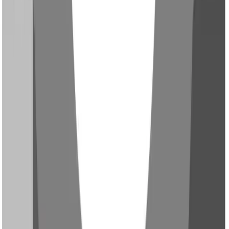
Polyamid wird in vielen Alltagsprodukten eingesetzt – von
Zahnbürsten und Dübeln bis hin zu Textilfasern für Kleidung
und Teppiche. Aufgrund seiner hohen Festigkeit,
Abriebfestigkeit und Hitzebeständigkeit eignet sich
Polyamid besonders gut für langlebige, mechanisch
beanspruchte Konsumgüter. Auch in Küchengeräten,
Sportartikeln oder Werkzeuggriffen findet es häufig
Verwendung.