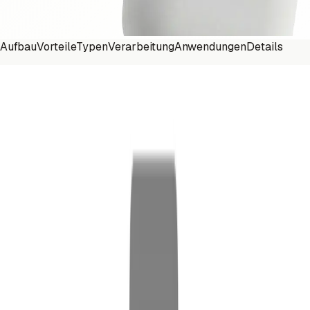
Aufbau
Vorteile
Typen
Verarbeitung
Anwendungen
Details
Materialien
Aufbau und Zusammensetzung von
Polyamiden
Polyamide sind künstlich hergestellte Polymere, die aus sich
wiederholenden Einheiten von Amino- (–NH–) und
Carbonylgruppen (–CO–) aufgebaut und den Thermoplasten
zuzuordnen sind. Diese Struktur verleiht ihnen einzigartige
Eigenschaften.
Die Herstellung von Polyamiden erfolgt hauptsächlich durch
Polymerisationsprozesse, insbesondere die
Stufenwachstumspolymerisation. Zwei der gebräuchlichsten
Polyamide sind PA6 und PA66: