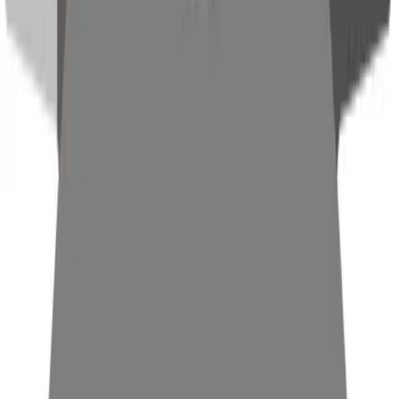
In der Verpackungsindustrie ist Polyamid vor allem als
Folienmaterial gefragt. PA-Folien zeichnen sich durch ihre
hohe Reißfestigkeit, gute Sauerstoffbarriere und
Thermobeständigkeit aus. Sie kommen oft in Kombination
mit anderen Materialien (z. B. PE, EVOH) für
Vakuumverpackungen, Kochbeutel oder
Lebensmittelverpackungen zum Einsatz. Besonders PA6 und
PA66 werden für mehrschichtige Folienstrukturen genutzt.
Materialien
Vergleich der mechanischen und
chemischen Eigenschaften von
Polyamiden
Polyamide wie PA6, PA66, PA12, PA11, PA46 und PA610
unterscheiden sich in ihren mechanischen und chemischen
Eigenschaften teils deutlich. PA66 und PA46 zeichnen sich
durch hohe Zugfestigkeit und Steifigkeit aus, während PA12
und PA11 flexibler und leichter sind. Auch die Schmelzpunkte