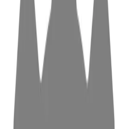
Die Kunstfasern aus Polyamid können je nach
Zusammensetzung verschiedene Texturen, von glatt über
rau bis matt und glänzend annehmen und sind somit flexibel
anpassbar.
Materialien
Verarbeitungstechniken von
Polyamid
Spritzguss
Alle Polyamide, darunter insbesondere Polyamid 6 (PA6),
eignen sich für den Spritzguss. Dieser ist mitunter das
gebräuchlichste Fertigungsverfahren für industrielle Teile
aus Polyamid. Das Polyamid PA66 genießt beim Spritzguss
eine etwas höhere Temperaturbeständigkeit, sodass es bei
auch Gusstemperaturen von 250 - 290°C verwendet
werden, während für PA6 eine Zylindertemperatur von max.
220- 250°C geeignet ist. Die Werkzeugtemperatur liegt für
beide Polyamide bei etwa 50 - 90°C. Je wärmer das