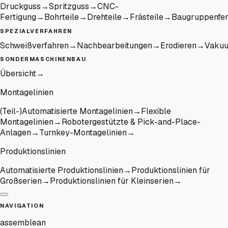
Druckguss
→
Spritzguss
→
CNC-
Fertigung
→
Bohrteile
→
Drehteile
→
Frästeile
→
Baugruppenfer
SPEZIALVERFAHREN
Schweißverfahren
→
Nachbearbeitungen
→
Erodieren
→
Vaku
SONDERMASCHINENBAU
Übersicht
→
Montagelinien
(Teil-)Automatisierte Montagelinien
→
Flexible
Montagelinien
→
Robotergestützte & Pick-and-Place-
Anlagen
→
Turnkey-Montagelinien
→
Produktionslinien
Automatisierte Produktionslinien
→
Produktionslinien für
Großserien
→
Produktionslinien für Kleinserien
→
NAVIGATION
assemblean