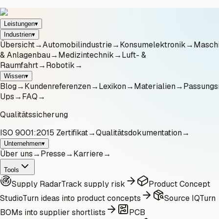
Leistungen
▾
Industrien
▾
Übersicht
→
Automobilindustrie
→
Konsumelektronik
→
Masch
& Anlagenbau
→
Medizintechnik
→
Luft- &
Raumfahrt
→
Robotik
→
Wissen
▾
Blog
→
Kundenreferenzen
→
Lexikon
→
Materialien
→
Passungs
Ups
→
FAQ
→
Qualitätssicherung
ISO 9001:2015 Zertifikat
→
Qualitätsdokumentation
→
Unternehmen
▾
Über uns
→
Presse
→
Karriere
→
Tools
Supply Radar
Track supply risk
Product Concept
Studio
Turn ideas into product concepts
Source IQ
Turn
BOMs into supplier shortlists
PCB