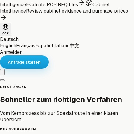
Intelligence
Evaluate PCB RFQ files
Cabinet
Intelligence
Review cabinet evidence and purchase prices
de
▾
Deutsch
English
Français
Español
Italiano
中文
Anmelden
Anfrage starten
LEISTUNGEN
Schneller zum richtigen Verfahren
Vom Kernprozess bis zur Spezialroute in einer klaren
Übersicht.
KERNVERFAHREN