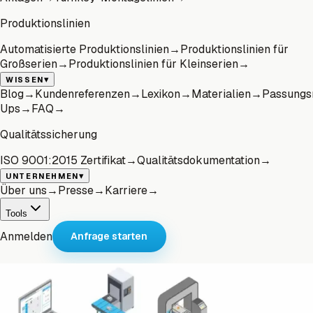
Produktionslinien
Automatisierte Produktionslinien
→
Produktionslinien für
Großserien
→
Produktionslinien für Kleinserien
→
▾
WISSEN
Blog
→
Kundenreferenzen
→
Lexikon
→
Materialien
→
Passungs
Ups
→
FAQ
→
Qualitätssicherung
ISO 9001:2015 Zertifikat
→
Qualitätsdokumentation
→
▾
UNTERNEHMEN
Über uns
→
Presse
→
Karriere
→
Tools
Anmelden
Anfrage starten
Produktions-Service
Nutzen Sie unsere