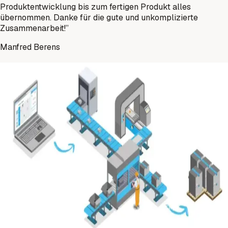
Produktentwicklung bis zum fertigen Produkt alles
übernommen. Danke für die gute und unkomplizierte
Zusammenarbeit!
”
Manfred Berens
Production as a Service (PaaS)
Ein Partner für den gesamten Produktionsprozess - für
Bauteile, Baugruppen oder Produkte - von der Beschaffung
bis zur Montage.
Wir übernehmen die Koordination der Produzenten und
Prozesse von der ersten Anfrage bis zur Lieferung der
fertigen Produkte, Module oder Bauteile.
Bei assemblean erhalten Sie immer alle Angebote mit nur
einer Anfrage, egal wie komplex Ihre Bauteile sind.
Fertigung, Oberflächenbearbeitung, Baugruppenmontage
und Logistik aus einer Hand.
Jetzt Anfrage starten