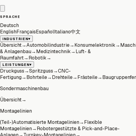
SPRACHE
Deutsch
English
Français
Español
Italiano
中文
▾
INDUSTRIEN
Übersicht
→
Automobilindustrie
→
Konsumelektronik
→
Masch
& Anlagenbau
→
Medizintechnik
→
Luft- &
Raumfahrt
→
Robotik
→
▾
LEISTUNGEN
Druckguss
→
Spritzguss
→
CNC-
Fertigung
→
Bohrteile
→
Drehteile
→
Frästeile
→
Baugruppenfer
Sondermaschinenbau
Übersicht
→
Montagelinien
(Teil-)Automatisierte Montagelinien
→
Flexible
Montagelinien
→
Robotergestützte & Pick-and-Place-
Anlagen
→
Turnkey-Montagelinien
→