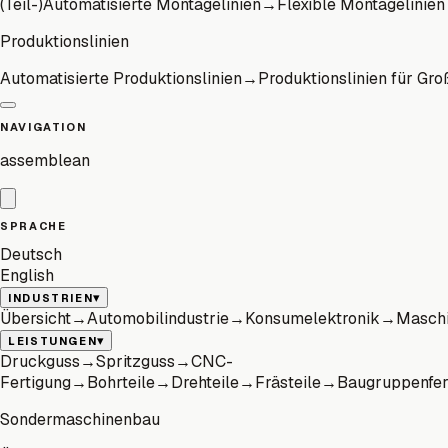
(Teil-)Automatisierte Montagelinien
→
Flexible Montagelinien
Produktionslinien
Automatisierte Produktionslinien
→
Produktionslinien für Gro
NAVIGATION
assemblean
SPRACHE
Deutsch
English
▾
INDUSTRIEN
Übersicht
→
Automobilindustrie
→
Konsumelektronik
→
Maschi
▾
LEISTUNGEN
Druckguss
→
Spritzguss
→
CNC-
Fertigung
→
Bohrteile
→
Drehteile
→
Frästeile
→
Baugruppenfer
Sondermaschinenbau