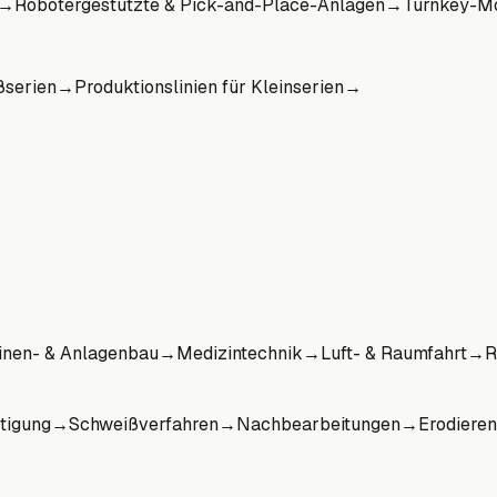
→
Robotergestützte & Pick-and-Place-Anlagen
→
Turnkey-Mo
ßserien
→
Produktionslinien für Kleinserien
→
nen- & Anlagenbau
→
Medizintechnik
→
Luft- & Raumfahrt
→
R
tigung
→
Schweißverfahren
→
Nachbearbeitungen
→
Erodieren