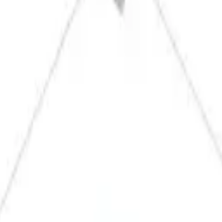
gkeit MS/m
Magnetisierbarkeit
★☆☆
gkeit W/(mK)
Spez. Wärmekapazität J/kg K
Schubmodu
 160
900
26.500
/mm²
Dehnung A50 in %
2 - 18
n