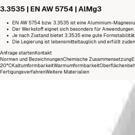
3.3535 | EN AW 5754 | AlMg3
EN AW 5754 bzw. 3.3535 ist eine Aluminium-Magnesium
Der Werkstoff eignet sich besonders für Anwendungen i
Je nach Zustand bietet 3.3535 eine gute Formstabilität
Die Legierung ist lebensmitteltauglich und erfüllt zu
Anfrage starten
Kontakt
Normen und Bezeichnungen
Chemische Zusammensetzung
E
20°C
Kaltumformbarkeit
Warmumformbarkeit
Oberflächenbe
Fertigungsverfahren
Weitere Materialien
Materialien
Normen und Bezeichnungen
EN AW-
DIN
Werkstoff Nr.
ISO
5754
AlMg3
3.3535
5754
Materialien