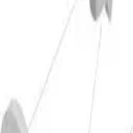
Physikalische Eigenschaften 20°C
Dichte kg/dm³
Elastizitätsmodul MPa
Elektr. Leitfähi
2,67
70.000
20 - 23
Wärmeausdehnungskoeffizient 10-6K-1
Wärmeleitfähi
23,9
140 -
Materialien
Mechanische Eigenschaften 20°C
Härte HBW
Dehngrenze Rp N/mm²
Zugfestigkeit Rm N
≤ 88
≥ 80
180 - 290
Materialien
Kaltumformbarkeit
Biegen
Drücken
Tiefziehen (Z0)
Stauchen
Fließpresse