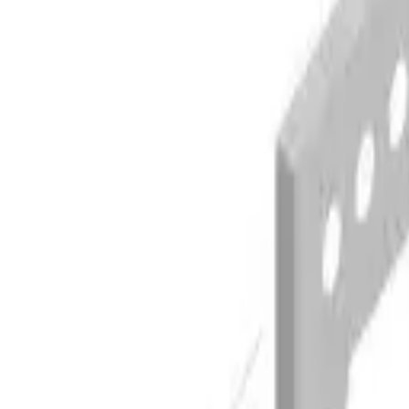
Chemische Zusammensetzung
%
Si
Fe
Cu
Mn
Mg
min.
-
-
-
-
2,6
max.
0,40
0,40
0,10
0,50
3,6
%
Cr
Zn
Ti
Mn + Cr
Rest
min.
-
-
-
0,10
-
max.
0,30
0,20
0,15
0,60
0,15
Materialien
Eigenschaften auf einen Blick
Korrosionsbeständigkeit
Bearbeitbarkeit
Schmiedbark
★★★
★★☆
★★☆
Materialien