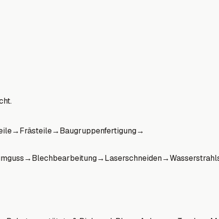
cht.
eile
→
Frästeile
→
Baugruppenfertigung
→
umguss
→
Blechbearbeitung
→
Laserschneiden
→
Wasserstrahl