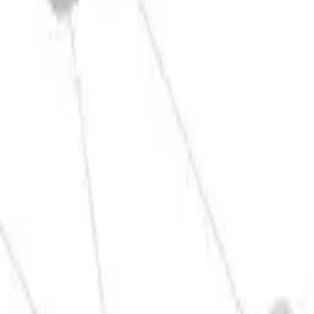
l MPa