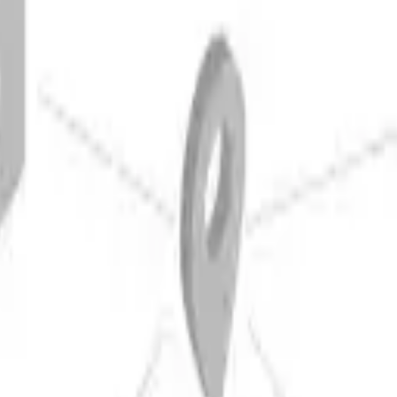
eit
Schweißeignung
Zerspanbarkeit
★★★
★★☆