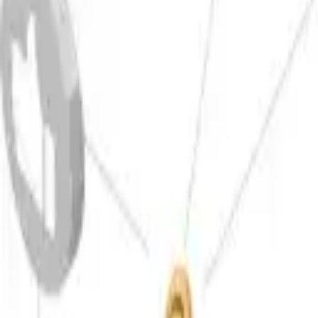
★★★
★★☆
★★★
-
-
Materialien
Warmumformbarkeit
Strangpressen
Gesenkschmieden
Freiformschmieden
★★☆
★★☆
★☆☆
Materialien
Oberflächenbehandlung
Schutzanodisieren
Dekoratives Anodisieren
Beschicht
★★★
★★★
★★☆
Materialien
Anwendungsgebiete