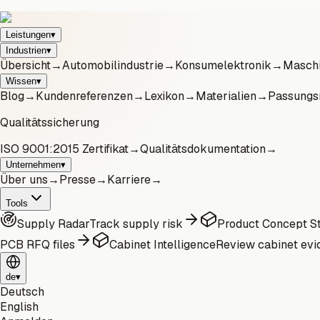
Leistungen
▾
Industrien
▾
Übersicht
→
Automobilindustrie
→
Konsumelektronik
→
Maschi
Wissen
▾
Blog
→
Kundenreferenzen
→
Lexikon
→
Materialien
→
Passungs
Qualitätssicherung
ISO 9001:2015 Zertifikat
→
Qualitätsdokumentation
→
Unternehmen
▾
Über uns
→
Presse
→
Karriere
→
Tools
Supply Radar
Track supply risk
Product Concept St
PCB RFQ files
Cabinet Intelligence
Review cabinet evi
de
▾
Deutsch
English