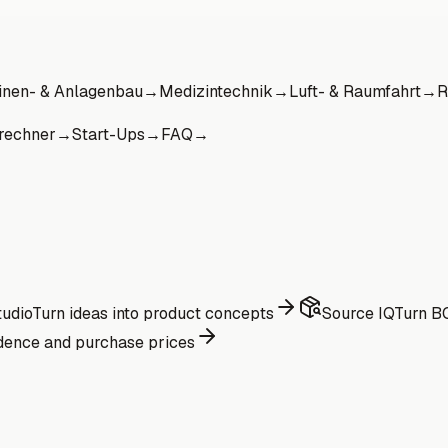
nen- & Anlagenbau
→
Medizintechnik
→
Luft- & Raumfahrt
→
R
rechner
→
Start-Ups
→
FAQ
→
udio
Turn ideas into product concepts
Source IQ
Turn BO
dence and purchase prices