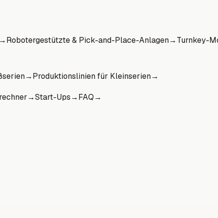
→
Robotergestützte & Pick-and-Place-Anlagen
→
Turnkey-Mo
ßserien
→
Produktionslinien für Kleinserien
→
rechner
→
Start-Ups
→
FAQ
→