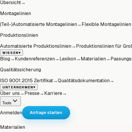
Übersicht
→
Montagelinien
(Teil-)Automatisierte Montagelinien
→
Flexible Montagelinien
Produktionslinien
Automatisierte Produktionslinien
→
Produktionslinien für Gro
▾
WISSEN
Blog
→
Kundenreferenzen
→
Lexikon
→
Materialien
→
Passungs
Qualitätssicherung
ISO 9001:2015 Zertifikat
→
Qualitätsdokumentation
→
▾
UNTERNEHMEN
Über uns
→
Presse
→
Karriere
→
Tools
Anmelden
Anfrage starten
Materialien