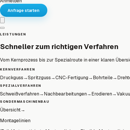
Anmelden
Anfrage starten
LEISTUNGEN
Schneller zum richtigen Verfahren
Vom Kernprozess bis zur Spezialroute in einer klaren Übersi
KERNVERFAHREN
Druckguss
→
Spritzguss
→
CNC-Fertigung
→
Bohrteile
→
Dreht
SPEZIALVERFAHREN
Schweißverfahren
→
Nachbearbeitungen
→
Erodieren
→
Vaku
SONDERMASCHINENBAU
Übersicht
→
Montagelinien