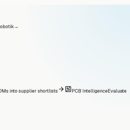
obotik
→
Ms into supplier shortlists
PCB Intelligence
Evaluate