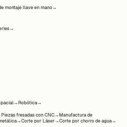
de montaje llave en mano
→
eries
→
pacial
→
Robótica
→
→
Piezas fresadas con CNC
→
Manufactura de
metálica
→
Corte por Láser
→
Corte por chorro de agua
→