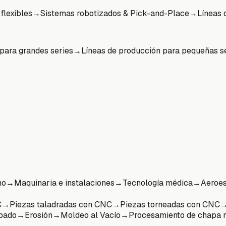
flexibles
→
Sistemas robotizados & Pick-and-Place
→
Líneas 
para grandes series
→
Líneas de producción para pequeñas s
mo
→
Maquinaria e instalaciones
→
Tecnología médica
→
Aeroes
C
→
Piezas taladradas con CNC
→
Piezas torneadas con CNC
abado
→
Erosión
→
Moldeo al Vacío
→
Procesamiento de chapa 