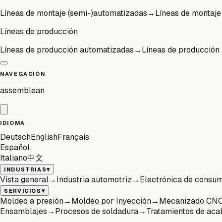
Líneas de montaje (semi-)automatizadas
→
Líneas de montaje 
Líneas de producción
Líneas de producción automatizadas
→
Líneas de producción 
NAVEGACIÓN
assemblean
IDIOMA
Deutsch
English
Français
Español
Italiano
中文
▾
INDUSTRIAS
Vista general
→
Industria automotriz
→
Electrónica de consu
▾
SERVICIOS
Moldeo a presión
→
Moldeo por Inyección
→
Mecanizado CN
Ensamblajes
→
Procesos de soldadura
→
Tratamientos de ac