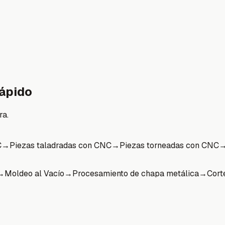
ápido
ra.
C
→
Piezas taladradas con CNC
→
Piezas torneadas con CNC
→
Moldeo al Vacío
→
Procesamiento de chapa metálica
→
Cort