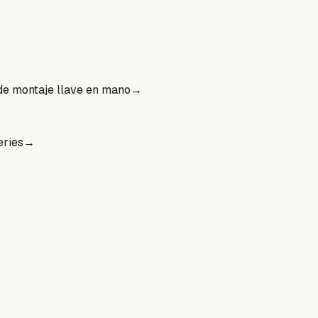
de montaje llave en mano
→
eries
→