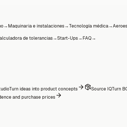
mo
→
Maquinaria e instalaciones
→
Tecnología médica
→
Aeroes
alculadora de tolerancias
→
Start-Ups
→
FAQ
→
udio
Turn ideas into product concepts
Source IQ
Turn BO
dence and purchase prices