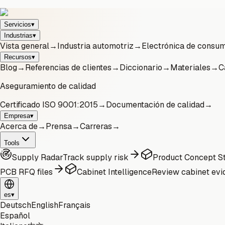
Servicios
▾
Industrias
▾
Vista general
→
Industria automotriz
→
Electrónica de consu
Recursos
▾
Blog
→
Referencias de clientes
→
Diccionario
→
Materiales
→
C
Aseguramiento de calidad
Certificado ISO 9001:2015
→
Documentación de calidad
→
Empresa
▾
Acerca de
→
Prensa
→
Carreras
→
Tools
Supply Radar
Track supply risk
Product Concept St
PCB RFQ files
Cabinet Intelligence
Review cabinet evi
es
▾
Deutsch
English
Français
Español