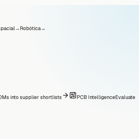
pacial
→
Robótica
→
Ms into supplier shortlists
PCB Intelligence
Evaluate