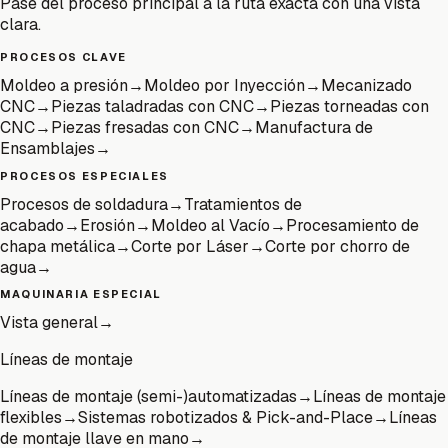
Pase del proceso principal a la ruta exacta con una vista
clara.
PROCESOS CLAVE
Moldeo a presión
→
Moldeo por Inyección
→
Mecanizado
CNC
→
Piezas taladradas con CNC
→
Piezas torneadas con
CNC
→
Piezas fresadas con CNC
→
Manufactura de
Ensamblajes
→
PROCESOS ESPECIALES
Procesos de soldadura
→
Tratamientos de
acabado
→
Erosión
→
Moldeo al Vacío
→
Procesamiento de
chapa metálica
→
Corte por Láser
→
Corte por chorro de
agua
→
MAQUINARIA ESPECIAL
Vista general
→
Líneas de montaje
Líneas de montaje (semi-)automatizadas
→
Líneas de montaje
flexibles
→
Sistemas robotizados & Pick-and-Place
→
Líneas
de montaje llave en mano
→