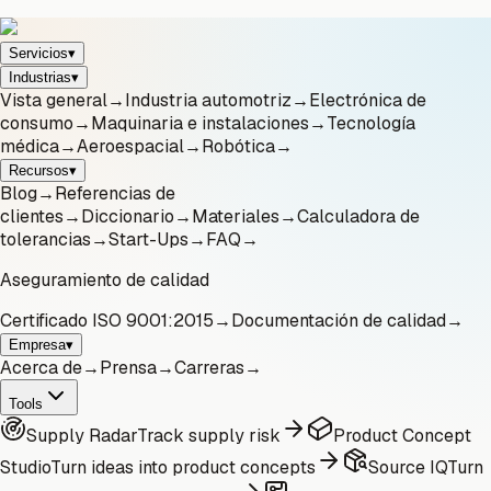
Servicios
▾
Industrias
▾
Vista general
→
Industria automotriz
→
Electrónica de
consumo
→
Maquinaria e instalaciones
→
Tecnología
médica
→
Aeroespacial
→
Robótica
→
Recursos
▾
Blog
→
Referencias de
clientes
→
Diccionario
→
Materiales
→
Calculadora de
tolerancias
→
Start-Ups
→
FAQ
→
Aseguramiento de calidad
Certificado ISO 9001:2015
→
Documentación de calidad
→
Empresa
▾
Acerca de
→
Prensa
→
Carreras
→
Tools
Supply Radar
Track supply risk
Product Concept
Studio
Turn ideas into product concepts
Source IQ
Turn