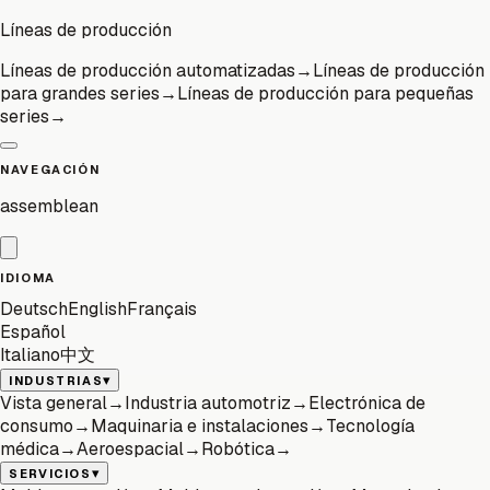
Líneas de producción
Líneas de producción automatizadas
→
Líneas de producción
para grandes series
→
Líneas de producción para pequeñas
series
→
NAVEGACIÓN
assemblean
IDIOMA
Deutsch
English
Français
Español
Italiano
中文
▾
INDUSTRIAS
Vista general
→
Industria automotriz
→
Electrónica de
consumo
→
Maquinaria e instalaciones
→
Tecnología
médica
→
Aeroespacial
→
Robótica
→
▾
SERVICIOS