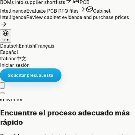
BOMs into supplier shortlists
PCB
Intelligence
Evaluate PCB RFQ files
Cabinet
Intelligence
Review cabinet evidence and purchase prices
es
▾
Deutsch
English
Français
Español
Italiano
中文
Iniciar sesión
Solicitar presupuesto
SERVICIOS
Encuentre el proceso adecuado más
rápido