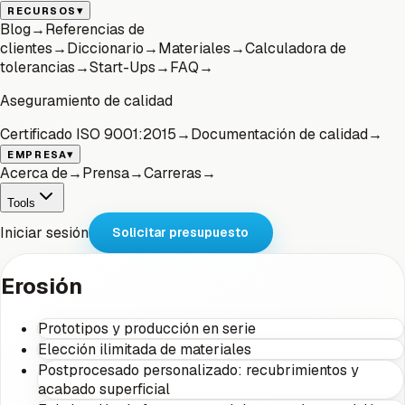
▾
RECURSOS
Blog
→
Referencias de
clientes
→
Diccionario
→
Materiales
→
Calculadora de
tolerancias
→
Start-Ups
→
FAQ
→
Aseguramiento de calidad
Certificado ISO 9001:2015
→
Documentación de calidad
→
▾
EMPRESA
Acerca de
→
Prensa
→
Carreras
→
Tools
Iniciar sesión
Solicitar presupuesto
Erosión
Prototipos y producción en serie
Elección ilimitada de materiales
Postprocesado personalizado: recubrimientos y
acabado superficial