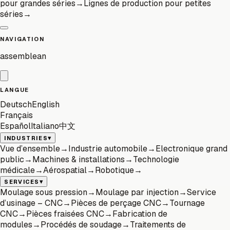
pour grandes séries
→
Lignes de production pour petites
séries
→
NAVIGATION
assemblean
LANGUE
Deutsch
English
Français
Español
Italiano
中文
▾
INDUSTRIES
Vue d’ensemble
→
Industrie automobile
→
Electronique grand
public
→
Machines & installations
→
Technologie
médicale
→
Aérospatial
→
Robotique
→
▾
SERVICES
Moulage sous pression
→
Moulage par injection
→
Service
d’usinage – CNC
→
Pièces de perçage CNC
→
Tournage
CNC
→
Pièces fraisées CNC
→
Fabrication de
modules
→
Procédés de soudage
→
Traitements de