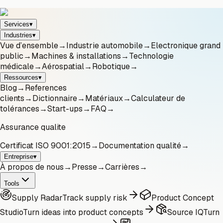
Services
▾
Industries
▾
Vue d’ensemble
→
Industrie automobile
→
Electronique grand
public
→
Machines & installations
→
Technologie
médicale
→
Aérospatial
→
Robotique
→
Ressources
▾
Blog
→
References
clients
→
Dictionnaire
→
Matériaux
→
Calculateur de
tolérances
→
Start-ups
→
FAQ
→
Assurance qualite
Certificat ISO 9001:2015
→
Documentation qualité
→
Entreprise
▾
À propos de nous
→
Presse
→
Carrières
→
Tools
Supply Radar
Track supply risk
Product Concept
Studio
Turn ideas into product concepts
Source IQ
Turn