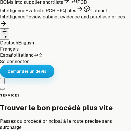
BOMs into supplier shortlists
PCB
Intelligence
Evaluate PCB RFQ files
Cabinet
Intelligence
Review cabinet evidence and purchase prices
fr
▾
Deutsch
English
Français
Español
Italiano
中文
Se connecter
Demander un devis
SERVICES
Trouver le bon procédé plus vite
Passez du procédé principal à la route précise sans
surcharge.