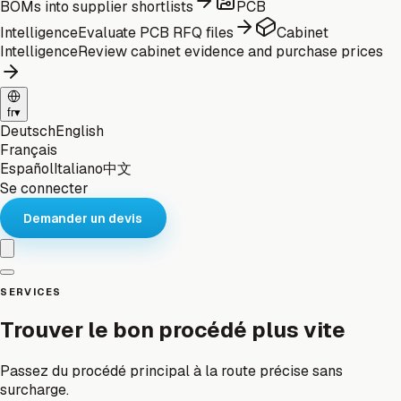
BOMs into supplier shortlists
PCB
Intelligence
Evaluate PCB RFQ files
Cabinet
Intelligence
Review cabinet evidence and purchase prices
fr
▾
Deutsch
English
Français
Español
Italiano
中文
Se connecter
Demander un devis
SERVICES
Trouver le bon procédé plus vite
Passez du procédé principal à la route précise sans
surcharge.