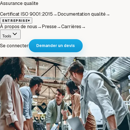
Assurance qualite
Certificat ISO 9001:2015
→
Documentation qualité
→
▾
ENTREPRISE
À propos de nous
→
Presse
→
Carrières
→
Tools
Se connecter
Demander un devis
Start-Ups
L'expert des start-ups : Fabriquer ton
propre produit avec nous
Tu as une idée de produit mais pas encore de plan
concret pour la réaliser ?
Tu as déjà un prototype et tu dois maintenant le rendre
fabricable ?
Tu as un produit prêt pour le marché, mais pas encore
de partenaire de production fiable ?