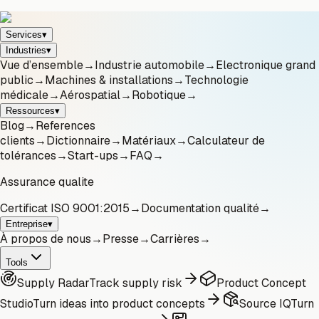
Services
▾
Industries
▾
Vue d’ensemble
→
Industrie automobile
→
Electronique grand
public
→
Machines & installations
→
Technologie
médicale
→
Aérospatial
→
Robotique
→
Ressources
▾
Blog
→
References
clients
→
Dictionnaire
→
Matériaux
→
Calculateur de
tolérances
→
Start-ups
→
FAQ
→
Assurance qualite
Certificat ISO 9001:2015
→
Documentation qualité
→
Entreprise
▾
À propos de nous
→
Presse
→
Carrières
→
Tools
Supply Radar
Track supply risk
Product Concept
Studio
Turn ideas into product concepts
Source IQ
Turn