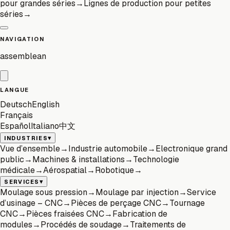
pour grandes séries
→
Lignes de production pour petites
séries
→
NAVIGATION
assemblean
LANGUE
Deutsch
English
Français
Español
Italiano
中文
▾
INDUSTRIES
Vue d’ensemble
→
Industrie automobile
→
Electronique grand
public
→
Machines & installations
→
Technologie
médicale
→
Aérospatial
→
Robotique
→
▾
SERVICES
Moulage sous pression
→
Moulage par injection
→
Service
d’usinage – CNC
→
Pièces de perçage CNC
→
Tournage
CNC
→
Pièces fraisées CNC
→
Fabrication de
modules
→
Procédés de soudage
→
Traitements de