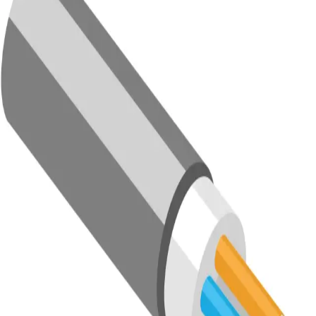
Vous pouvez transmettre rapidement vos données produit et
passer dans un vrai flux de fabrication.
Avec nos propres sites de production et un large réseau de
partenaires, nous restons flexibles.
Cela nous permet de gérer des pièces, des sous-ensembles
et des produits complets dans une seule organisation.
Fabrication mécanique
Fabrication mécanique
Tôlerie
Impression 3D
Moulage sous pression
Coulée sous vide
Production électronique