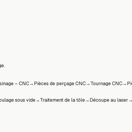
ge.
usinage – CNC
→
Pièces de perçage CNC
→
Tournage CNC
→
Pi
ulage sous vide
→
Traitement de la tôle
→
Découpe au laser