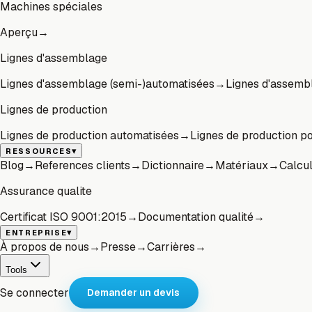
Machines spéciales
Aperçu
→
Lignes d'assemblage
Lignes d'assemblage (semi-)automatisées
→
Lignes d'assembl
Lignes de production
Lignes de production automatisées
→
Lignes de production p
▾
RESSOURCES
Blog
→
References clients
→
Dictionnaire
→
Matériaux
→
Calcul
Assurance qualite
Certificat ISO 9001:2015
→
Documentation qualité
→
▾
ENTREPRISE
À propos de nous
→
Presse
→
Carrières
→
Tools
Se connecter
Demander un devis