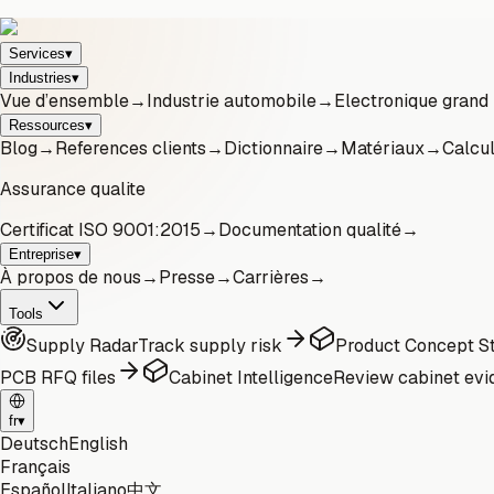
Services
▾
Industries
▾
Vue d’ensemble
→
Industrie automobile
→
Electronique grand
Ressources
▾
Blog
→
References clients
→
Dictionnaire
→
Matériaux
→
Calcul
Assurance qualite
Certificat ISO 9001:2015
→
Documentation qualité
→
Entreprise
▾
À propos de nous
→
Presse
→
Carrières
→
Tools
Supply Radar
Track supply risk
Product Concept St
PCB RFQ files
Cabinet Intelligence
Review cabinet evi
fr
▾
Deutsch
English
Français
Español
Italiano
中文