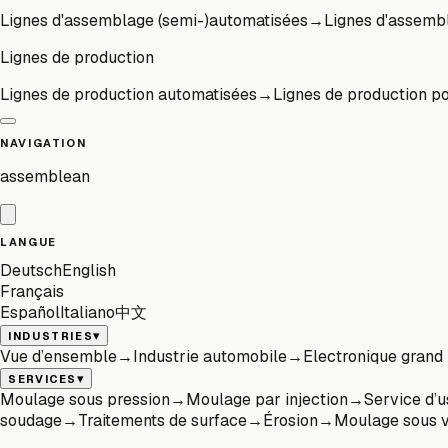
Lignes d'assemblage (semi-)automatisées
→
Lignes d'assembl
Lignes de production
Lignes de production automatisées
→
Lignes de production p
NAVIGATION
assemblean
LANGUE
Deutsch
English
Français
Español
Italiano
中文
▾
INDUSTRIES
Vue d’ensemble
→
Industrie automobile
→
Electronique grand
▾
SERVICES
Moulage sous pression
→
Moulage par injection
→
Service d’
soudage
→
Traitements de surface
→
Érosion
→
Moulage sous v