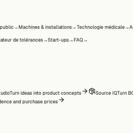
 public
→
Machines & installations
→
Technologie médicale
→
A
ateur de tolérances
→
Start-ups
→
FAQ
→
udio
Turn ideas into product concepts
Source IQ
Turn BO
dence and purchase prices