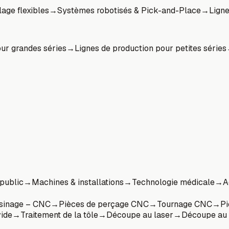
age flexibles
→
Systèmes robotisés & Pick-and-Place
→
Lign
our grandes séries
→
Lignes de production pour petites séries
 public
→
Machines & installations
→
Technologie médicale
→
A
usinage – CNC
→
Pièces de perçage CNC
→
Tournage CNC
→
Pi
ide
→
Traitement de la tôle
→
Découpe au laser
→
Découpe au j