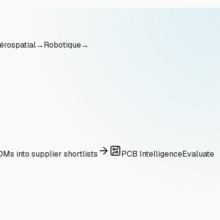
érospatial
→
Robotique
→
Ms into supplier shortlists
PCB Intelligence
Evaluate