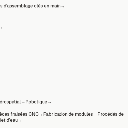
es d'assemblage clés en main
→
→
érospatial
→
Robotique
→
èces fraisées CNC
→
Fabrication de modules
→
Procédés de
et d’eau
→