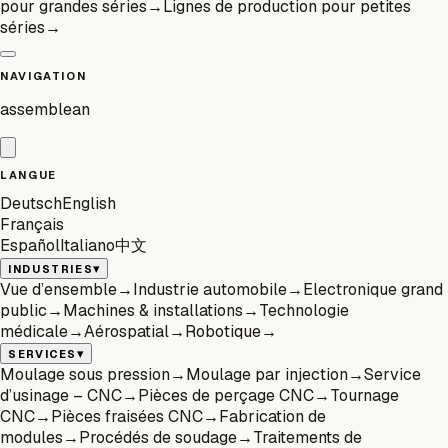
pour grandes séries
→
Lignes de production pour petites
séries
→
NAVIGATION
assemblean
LANGUE
Deutsch
English
Français
Español
Italiano
中文
▾
INDUSTRIES
Vue d’ensemble
→
Industrie automobile
→
Electronique grand
public
→
Machines & installations
→
Technologie
médicale
→
Aérospatial
→
Robotique
→
▾
SERVICES
Moulage sous pression
→
Moulage par injection
→
Service
d’usinage – CNC
→
Pièces de perçage CNC
→
Tournage
CNC
→
Pièces fraisées CNC
→
Fabrication de
modules
→
Procédés de soudage
→
Traitements de