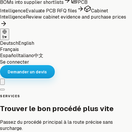
BOMs into supplier shortlists
PCB
Intelligence
Evaluate PCB RFQ files
Cabinet
Intelligence
Review cabinet evidence and purchase prices
fr
▾
Deutsch
English
Français
Español
Italiano
中文
Se connecter
Demander un devis
SERVICES
Trouver le bon procédé plus vite
Passez du procédé principal à la route précise sans
surcharge.