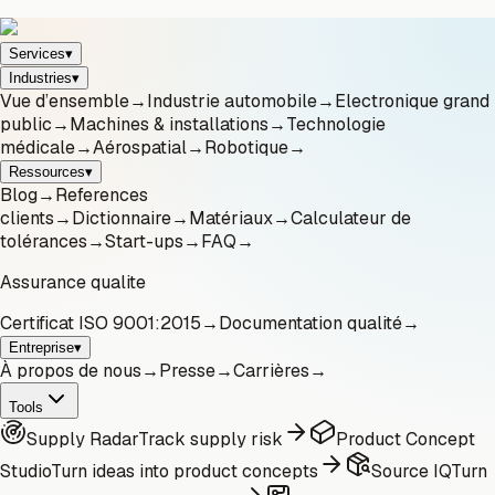
Services
▾
Industries
▾
Vue d’ensemble
→
Industrie automobile
→
Electronique grand
public
→
Machines & installations
→
Technologie
médicale
→
Aérospatial
→
Robotique
→
Ressources
▾
Blog
→
References
clients
→
Dictionnaire
→
Matériaux
→
Calculateur de
tolérances
→
Start-ups
→
FAQ
→
Assurance qualite
Certificat ISO 9001:2015
→
Documentation qualité
→
Entreprise
▾
À propos de nous
→
Presse
→
Carrières
→
Tools
Supply Radar
Track supply risk
Product Concept
Studio
Turn ideas into product concepts
Source IQ
Turn