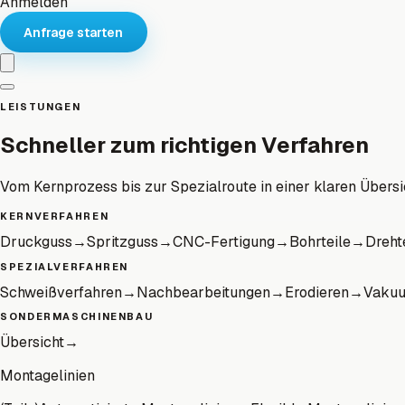
Anmelden
Anfrage starten
LEISTUNGEN
Schneller zum richtigen Verfahren
Vom Kernprozess bis zur Spezialroute in einer klaren Übersi
KERNVERFAHREN
Druckguss
→
Spritzguss
→
CNC-Fertigung
→
Bohrteile
→
Dreht
SPEZIALVERFAHREN
Schweißverfahren
→
Nachbearbeitungen
→
Erodieren
→
Vaku
SONDERMASCHINENBAU
Übersicht
→
Montagelinien