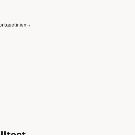
ntagelinien
→
lltest