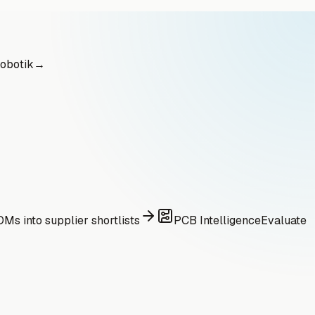
obotik
→
Ms into supplier shortlists
PCB Intelligence
Evaluate