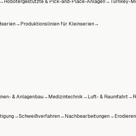
→
Robotergestützte & Pick-and-Place-Anlagen
→
Turnkey-Mo
ßserien
→
Produktionslinien für Kleinserien
→
nen- & Anlagenbau
→
Medizintechnik
→
Luft- & Raumfahrt
→
R
tigung
→
Schweißverfahren
→
Nachbearbeitungen
→
Erodieren