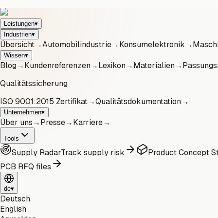
Leistungen
▾
Industrien
▾
Übersicht
→
Automobilindustrie
→
Konsumelektronik
→
Maschi
Wissen
▾
Blog
→
Kundenreferenzen
→
Lexikon
→
Materialien
→
Passungs
Qualitätssicherung
ISO 9001:2015 Zertifikat
→
Qualitätsdokumentation
→
Unternehmen
▾
Über uns
→
Presse
→
Karriere
→
Tools
Supply Radar
Track supply risk
Product Concept St
PCB RFQ files
de
▾
Deutsch
English