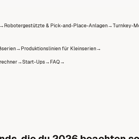
→
Robotergestützte & Pick-and-Place-Anlagen
→
Turnkey-Mo
ßserien
→
Produktionslinien für Kleinserien
→
rechner
→
Start-Ups
→
FAQ
→
nds, die du 2026 beachten so