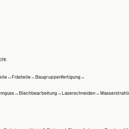
cht.
eile
→
Frästeile
→
Baugruppenfertigung
→
umguss
→
Blechbearbeitung
→
Laserschneiden
→
Wasserstrahl