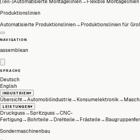
(Teil-)Automatisierte Montagelinien
→
Flexible Montagelinien
Produktionslinien
Automatisierte Produktionslinien
→
Produktionslinien für Gro
NAVIGATION
assemblean
SPRACHE
Deutsch
English
▾
INDUSTRIEN
Übersicht
→
Automobilindustrie
→
Konsumelektronik
→
Maschi
▾
LEISTUNGEN
Druckguss
→
Spritzguss
→
CNC-
Fertigung
→
Bohrteile
→
Drehteile
→
Frästeile
→
Baugruppenfer
Sondermaschinenbau