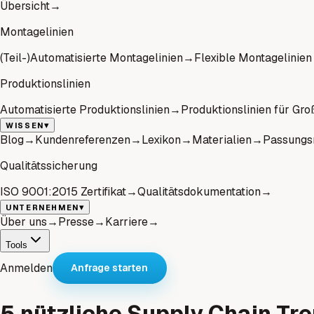
Übersicht
→
Montagelinien
(Teil-)Automatisierte Montagelinien
→
Flexible Montagelinien
Produktionslinien
Automatisierte Produktionslinien
→
Produktionslinien für Gro
▾
WISSEN
Blog
→
Kundenreferenzen
→
Lexikon
→
Materialien
→
Passungs
Qualitätssicherung
ISO 9001:2015 Zertifikat
→
Qualitätsdokumentation
→
▾
UNTERNEHMEN
Über uns
→
Presse
→
Karriere
→
Tools
Anmelden
Anfrage starten
5 nützliche Supply Chain Tre