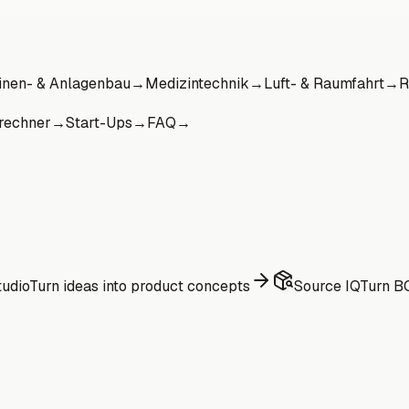
nen- & Anlagenbau
→
Medizintechnik
→
Luft- & Raumfahrt
→
R
rechner
→
Start-Ups
→
FAQ
→
udio
Turn ideas into product concepts
Source IQ
Turn BO