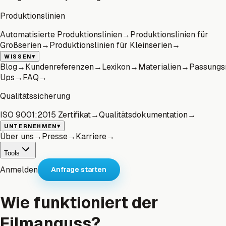
Produktionslinien
Automatisierte Produktionslinien
→
Produktionslinien für
Großserien
→
Produktionslinien für Kleinserien
→
▾
WISSEN
Blog
→
Kundenreferenzen
→
Lexikon
→
Materialien
→
Passungs
Ups
→
FAQ
→
Qualitätssicherung
ISO 9001:2015 Zertifikat
→
Qualitätsdokumentation
→
▾
UNTERNEHMEN
Über uns
→
Presse
→
Karriere
→
Tools
Anmelden
Anfrage starten
Wie funktioniert der
Filmanguss?