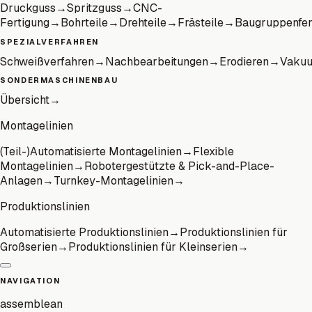
Druckguss
→
Spritzguss
→
CNC-
Fertigung
→
Bohrteile
→
Drehteile
→
Frästeile
→
Baugruppenfer
SPEZIALVERFAHREN
Schweißverfahren
→
Nachbearbeitungen
→
Erodieren
→
Vaku
SONDERMASCHINENBAU
Übersicht
→
Montagelinien
(Teil-)Automatisierte Montagelinien
→
Flexible
Montagelinien
→
Robotergestützte & Pick-and-Place-
Anlagen
→
Turnkey-Montagelinien
→
Produktionslinien
Automatisierte Produktionslinien
→
Produktionslinien für
Großserien
→
Produktionslinien für Kleinserien
→
NAVIGATION
assemblean