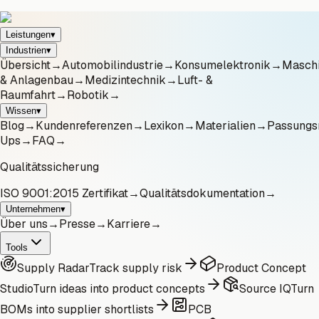
Leistungen
▾
Industrien
▾
Übersicht
→
Automobilindustrie
→
Konsumelektronik
→
Masch
& Anlagenbau
→
Medizintechnik
→
Luft- &
Raumfahrt
→
Robotik
→
Wissen
▾
Blog
→
Kundenreferenzen
→
Lexikon
→
Materialien
→
Passungs
Ups
→
FAQ
→
Qualitätssicherung
ISO 9001:2015 Zertifikat
→
Qualitätsdokumentation
→
Unternehmen
▾
Über uns
→
Presse
→
Karriere
→
Tools
Supply Radar
Track supply risk
Product Concept
Studio
Turn ideas into product concepts
Source IQ
Turn
BOMs into supplier shortlists
PCB