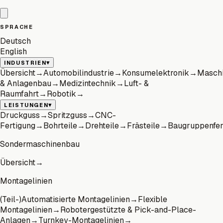
SPRACHE
Deutsch
English
▾
INDUSTRIEN
Übersicht
→
Automobilindustrie
→
Konsumelektronik
→
Masch
& Anlagenbau
→
Medizintechnik
→
Luft- &
Raumfahrt
→
Robotik
→
▾
LEISTUNGEN
Druckguss
→
Spritzguss
→
CNC-
Fertigung
→
Bohrteile
→
Drehteile
→
Frästeile
→
Baugruppenfer
Sondermaschinenbau
Übersicht
→
Montagelinien
(Teil-)Automatisierte Montagelinien
→
Flexible
Montagelinien
→
Robotergestützte & Pick-and-Place-
Anlagen
→
Turnkey-Montagelinien
→