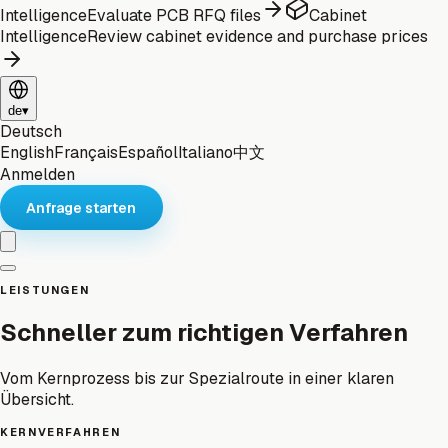
Intelligence
Evaluate PCB RFQ files
Cabinet
Intelligence
Review cabinet evidence and purchase prices
de
▾
Deutsch
English
Français
Español
Italiano
中文
Anmelden
Anfrage starten
LEISTUNGEN
Schneller zum richtigen Verfahren
Vom Kernprozess bis zur Spezialroute in einer klaren
Übersicht.
KERNVERFAHREN