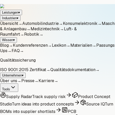
Leistungen
▾
Industrien
▾
Übersicht
→
Automobilindustrie
→
Konsumelektronik
→
Masch
& Anlagenbau
→
Medizintechnik
→
Luft- &
Raumfahrt
→
Robotik
→
Wissen
▾
Blog
→
Kundenreferenzen
→
Lexikon
→
Materialien
→
Passungs
Ups
→
FAQ
→
Qualitätssicherung
ISO 9001:2015 Zertifikat
→
Qualitätsdokumentation
→
Unternehmen
▾
Über uns
→
Presse
→
Karriere
→
Tools
Supply Radar
Track supply risk
Product Concept
Studio
Turn ideas into product concepts
Source IQ
Turn
BOMs into supplier shortlists
PCB