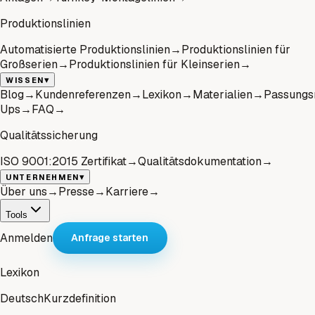
Produktionslinien
Automatisierte Produktionslinien
→
Produktionslinien für
Großserien
→
Produktionslinien für Kleinserien
→
▾
WISSEN
Blog
→
Kundenreferenzen
→
Lexikon
→
Materialien
→
Passungs
Ups
→
FAQ
→
Qualitätssicherung
ISO 9001:2015 Zertifikat
→
Qualitätsdokumentation
→
▾
UNTERNEHMEN
Über uns
→
Presse
→
Karriere
→
Tools
Anmelden
Anfrage starten
Lexikon
Deutsch
Kurzdefinition