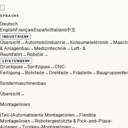
SPRACHE
Deutsch
English
Français
Español
Italiano
中文
▾
INDUSTRIEN
Übersicht
→
Automobilindustrie
→
Konsumelektronik
→
Masch
& Anlagenbau
→
Medizintechnik
→
Luft- &
Raumfahrt
→
Robotik
→
▾
LEISTUNGEN
Druckguss
→
Spritzguss
→
CNC-
Fertigung
→
Bohrteile
→
Drehteile
→
Frästeile
→
Baugruppenfer
Sondermaschinenbau
Übersicht
→
Montagelinien
(Teil-)Automatisierte Montagelinien
→
Flexible
Montagelinien
→
Robotergestützte & Pick-and-Place-
Anlagen
→
Turnkey-Montagelinien
→