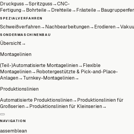
Druckguss
→
Spritzguss
→
CNC-
Fertigung
→
Bohrteile
→
Drehteile
→
Frästeile
→
Baugruppenfer
SPEZIALVERFAHREN
Schweißverfahren
→
Nachbearbeitungen
→
Erodieren
→
Vaku
SONDERMASCHINENBAU
Übersicht
→
Montagelinien
(Teil-)Automatisierte Montagelinien
→
Flexible
Montagelinien
→
Robotergestützte & Pick-and-Place-
Anlagen
→
Turnkey-Montagelinien
→
Produktionslinien
Automatisierte Produktionslinien
→
Produktionslinien für
Großserien
→
Produktionslinien für Kleinserien
→
NAVIGATION
assemblean