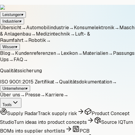
Leistungen
▾
Industrien
▾
Übersicht
→
Automobilindustrie
→
Konsumelektronik
→
Masch
& Anlagenbau
→
Medizintechnik
→
Luft- &
Raumfahrt
→
Robotik
→
Wissen
▾
Blog
→
Kundenreferenzen
→
Lexikon
→
Materialien
→
Passungs
Ups
→
FAQ
→
Qualitätssicherung
ISO 9001:2015 Zertifikat
→
Qualitätsdokumentation
→
Unternehmen
▾
Über uns
→
Presse
→
Karriere
→
Tools
Supply Radar
Track supply risk
Product Concept
Studio
Turn ideas into product concepts
Source IQ
Turn
BOMs into supplier shortlists
PCB