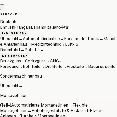
SPRACHE
Deutsch
English
Français
Español
Italiano
中文
▾
INDUSTRIEN
Übersicht
→
Automobilindustrie
→
Konsumelektronik
→
Masch
& Anlagenbau
→
Medizintechnik
→
Luft- &
Raumfahrt
→
Robotik
→
▾
LEISTUNGEN
Druckguss
→
Spritzguss
→
CNC-
Fertigung
→
Bohrteile
→
Drehteile
→
Frästeile
→
Baugruppenfer
Sondermaschinenbau
Übersicht
→
Montagelinien
(Teil-)Automatisierte Montagelinien
→
Flexible
Montagelinien
→
Robotergestützte & Pick-and-Place-
Anlagen
→
Turnkey-Montagelinien
→