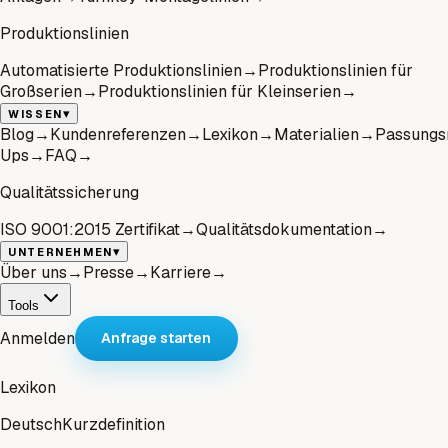
Produktionslinien
Automatisierte Produktionslinien
→
Produktionslinien für
Großserien
→
Produktionslinien für Kleinserien
→
▾
WISSEN
Blog
→
Kundenreferenzen
→
Lexikon
→
Materialien
→
Passungs
Ups
→
FAQ
→
Qualitätssicherung
ISO 9001:2015 Zertifikat
→
Qualitätsdokumentation
→
▾
UNTERNEHMEN
Über uns
→
Presse
→
Karriere
→
Tools
Anmelden
Anfrage starten
Lexikon
Deutsch
Kurzdefinition