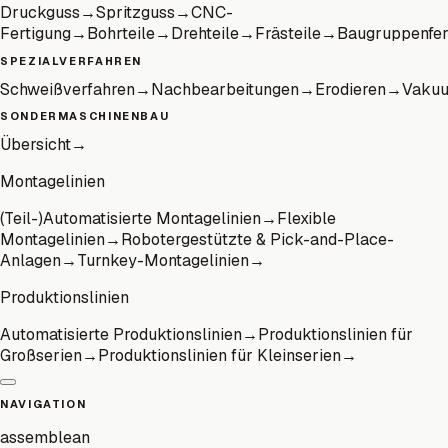
Druckguss
→
Spritzguss
→
CNC-
Fertigung
→
Bohrteile
→
Drehteile
→
Frästeile
→
Baugruppenfer
SPEZIALVERFAHREN
Schweißverfahren
→
Nachbearbeitungen
→
Erodieren
→
Vaku
SONDERMASCHINENBAU
Übersicht
→
Montagelinien
(Teil-)Automatisierte Montagelinien
→
Flexible
Montagelinien
→
Robotergestützte & Pick-and-Place-
Anlagen
→
Turnkey-Montagelinien
→
Produktionslinien
Automatisierte Produktionslinien
→
Produktionslinien für
Großserien
→
Produktionslinien für Kleinserien
→
NAVIGATION
assemblean