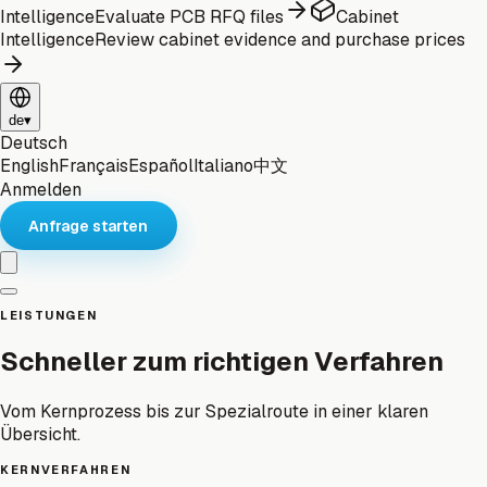
Intelligence
Evaluate PCB RFQ files
Cabinet
Intelligence
Review cabinet evidence and purchase prices
de
▾
Deutsch
English
Français
Español
Italiano
中文
Anmelden
Anfrage starten
LEISTUNGEN
Schneller zum richtigen Verfahren
Vom Kernprozess bis zur Spezialroute in einer klaren
Übersicht.
KERNVERFAHREN