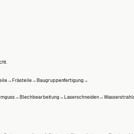
cht.
eile
→
Frästeile
→
Baugruppenfertigung
→
umguss
→
Blechbearbeitung
→
Laserschneiden
→
Wasserstrahl