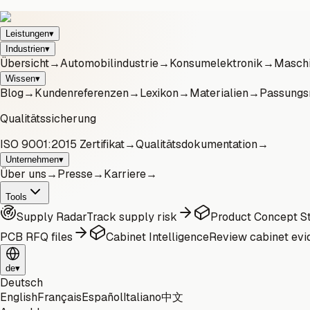
Leistungen
▾
Industrien
▾
Übersicht
→
Automobilindustrie
→
Konsumelektronik
→
Maschi
Wissen
▾
Blog
→
Kundenreferenzen
→
Lexikon
→
Materialien
→
Passungs
Qualitätssicherung
ISO 9001:2015 Zertifikat
→
Qualitätsdokumentation
→
Unternehmen
▾
Über uns
→
Presse
→
Karriere
→
Tools
Supply Radar
Track supply risk
Product Concept St
PCB RFQ files
Cabinet Intelligence
Review cabinet evi
de
▾
Deutsch
English
Français
Español
Italiano
中文