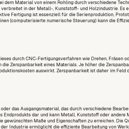
bei dem Material von einem Rohling durch verschiedene Techn
verbreitet in der Metall-, Kunststoff- und Holzindustrie. E
tive Fertigung ist essenziell für die Serienproduktion, Prot
en (computerisierte numerische Steuerung) kann die Effizie
 dieses durch CNC-Fertigungsverfahren wie Drehen, Fräsen o
n die Zerspanbarkeit eines Materials. Je höher die Zerspanbark
roduktionskosten auswirkt. Zerspanbarkeit ist daher im Feld
g oder das Ausgangsmaterial, das durch verschiedene Bearbe
eines Endprodukts dar und kann Metall, Kunststoff oder ande
die gewünschten Maße und Eigenschaften zu erreichen. Die Qu
n der Industrie ermöglicht die effiziente Bearbeitung von Wer