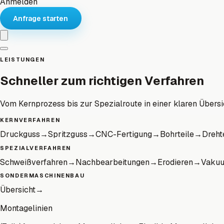
Anmelden
Anfrage starten
LEISTUNGEN
Schneller zum richtigen Verfahren
Vom Kernprozess bis zur Spezialroute in einer klaren Übersi
KERNVERFAHREN
Druckguss
→
Spritzguss
→
CNC-Fertigung
→
Bohrteile
→
Dreht
SPEZIALVERFAHREN
Schweißverfahren
→
Nachbearbeitungen
→
Erodieren
→
Vaku
SONDERMASCHINENBAU
Übersicht
→
Montagelinien