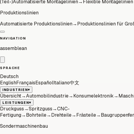
(Teil-)Automatisierte Montagelinien
→
Flexible Montagelinien
Produktionslinien
Automatisierte Produktionslinien
→
Produktionslinien für Gro
NAVIGATION
assemblean
SPRACHE
Deutsch
English
Français
Español
Italiano
中文
▾
INDUSTRIEN
Übersicht
→
Automobilindustrie
→
Konsumelektronik
→
Maschi
▾
LEISTUNGEN
Druckguss
→
Spritzguss
→
CNC-
Fertigung
→
Bohrteile
→
Drehteile
→
Frästeile
→
Baugruppenfer
Sondermaschinenbau