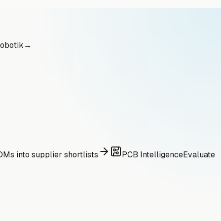
obotik
→
Ms into supplier shortlists
PCB Intelligence
Evaluate