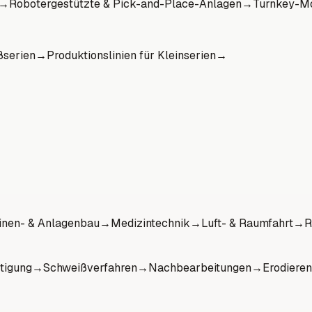
→
Robotergestützte & Pick-and-Place-Anlagen
→
Turnkey-Mo
ßserien
→
Produktionslinien für Kleinserien
→
nen- & Anlagenbau
→
Medizintechnik
→
Luft- & Raumfahrt
→
R
tigung
→
Schweißverfahren
→
Nachbearbeitungen
→
Erodieren