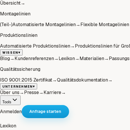
Übersicht
→
Montagelinien
(Teil-)Automatisierte Montagelinien
→
Flexible Montagelinien
Produktionslinien
Automatisierte Produktionslinien
→
Produktionslinien für Gro
▾
WISSEN
Blog
→
Kundenreferenzen
→
Lexikon
→
Materialien
→
Passungs
Qualitätssicherung
ISO 9001:2015 Zertifikat
→
Qualitätsdokumentation
→
▾
UNTERNEHMEN
Über uns
→
Presse
→
Karriere
→
Tools
Anmelden
Anfrage starten
Lexikon