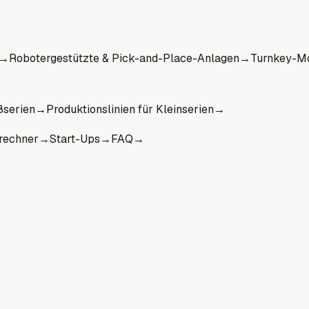
→
Robotergestützte & Pick-and-Place-Anlagen
→
Turnkey-Mo
ßserien
→
Produktionslinien für Kleinserien
→
rechner
→
Start-Ups
→
FAQ
→