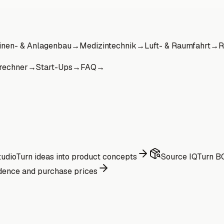
nen- & Anlagenbau
→
Medizintechnik
→
Luft- & Raumfahrt
→
R
rechner
→
Start-Ups
→
FAQ
→
udio
Turn ideas into product concepts
Source IQ
Turn BO
dence and purchase prices