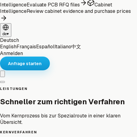
Intelligence
Evaluate PCB RFQ files
Cabinet
Intelligence
Review cabinet evidence and purchase prices
de
▾
Deutsch
English
Français
Español
Italiano
中文
Anmelden
Anfrage starten
LEISTUNGEN
Schneller zum richtigen Verfahren
Vom Kernprozess bis zur Spezialroute in einer klaren
Übersicht.
KERNVERFAHREN