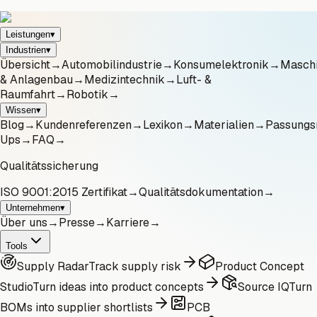
Leistungen
▾
Industrien
▾
Übersicht
→
Automobilindustrie
→
Konsumelektronik
→
Masch
& Anlagenbau
→
Medizintechnik
→
Luft- &
Raumfahrt
→
Robotik
→
Wissen
▾
Blog
→
Kundenreferenzen
→
Lexikon
→
Materialien
→
Passungs
Ups
→
FAQ
→
Qualitätssicherung
ISO 9001:2015 Zertifikat
→
Qualitätsdokumentation
→
Unternehmen
▾
Über uns
→
Presse
→
Karriere
→
Tools
Supply Radar
Track supply risk
Product Concept
Studio
Turn ideas into product concepts
Source IQ
Turn
BOMs into supplier shortlists
PCB