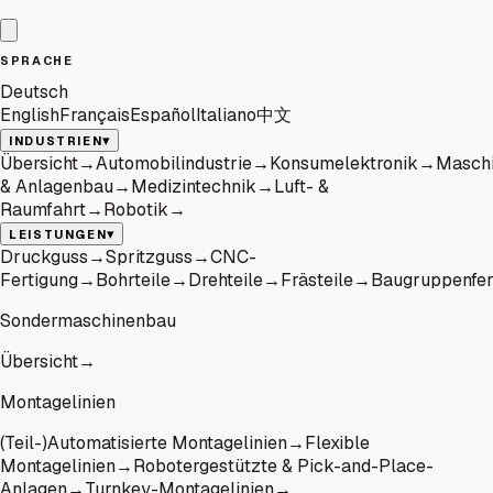
SPRACHE
Deutsch
English
Français
Español
Italiano
中文
▾
INDUSTRIEN
Übersicht
→
Automobilindustrie
→
Konsumelektronik
→
Masch
& Anlagenbau
→
Medizintechnik
→
Luft- &
Raumfahrt
→
Robotik
→
▾
LEISTUNGEN
Druckguss
→
Spritzguss
→
CNC-
Fertigung
→
Bohrteile
→
Drehteile
→
Frästeile
→
Baugruppenfer
Sondermaschinenbau
Übersicht
→
Montagelinien
(Teil-)Automatisierte Montagelinien
→
Flexible
Montagelinien
→
Robotergestützte & Pick-and-Place-
Anlagen
→
Turnkey-Montagelinien
→