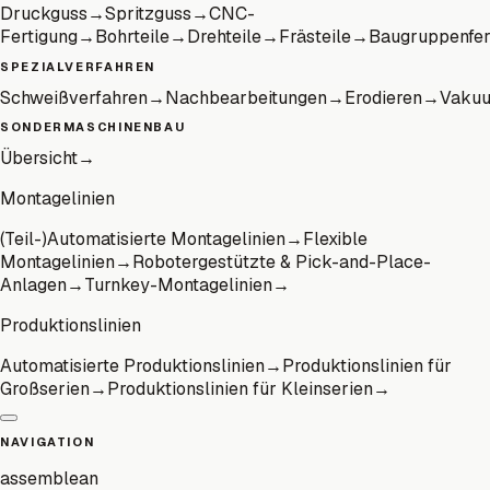
Druckguss
→
Spritzguss
→
CNC-
Fertigung
→
Bohrteile
→
Drehteile
→
Frästeile
→
Baugruppenfer
SPEZIALVERFAHREN
Schweißverfahren
→
Nachbearbeitungen
→
Erodieren
→
Vaku
SONDERMASCHINENBAU
Übersicht
→
Montagelinien
(Teil-)Automatisierte Montagelinien
→
Flexible
Montagelinien
→
Robotergestützte & Pick-and-Place-
Anlagen
→
Turnkey-Montagelinien
→
Produktionslinien
Automatisierte Produktionslinien
→
Produktionslinien für
Großserien
→
Produktionslinien für Kleinserien
→
NAVIGATION
assemblean