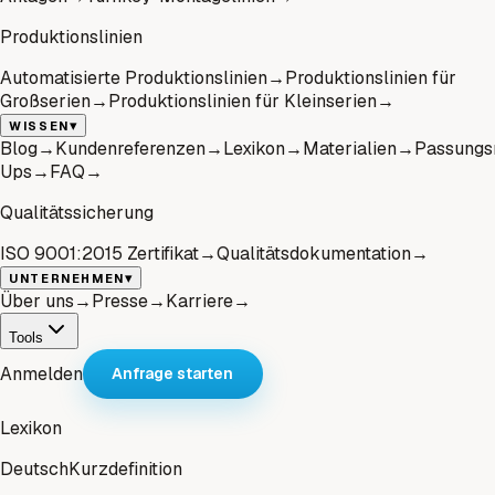
Produktionslinien
Automatisierte Produktionslinien
→
Produktionslinien für
Großserien
→
Produktionslinien für Kleinserien
→
▾
WISSEN
Blog
→
Kundenreferenzen
→
Lexikon
→
Materialien
→
Passungs
Ups
→
FAQ
→
Qualitätssicherung
ISO 9001:2015 Zertifikat
→
Qualitätsdokumentation
→
▾
UNTERNEHMEN
Über uns
→
Presse
→
Karriere
→
Tools
Anmelden
Anfrage starten
Lexikon
Deutsch
Kurzdefinition