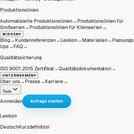
Produktionslinien
Automatisierte Produktionslinien
→
Produktionslinien für
Großserien
→
Produktionslinien für Kleinserien
→
▾
WISSEN
Blog
→
Kundenreferenzen
→
Lexikon
→
Materialien
→
Passungs
Ups
→
FAQ
→
Qualitätssicherung
ISO 9001:2015 Zertifikat
→
Qualitätsdokumentation
→
▾
UNTERNEHMEN
Über uns
→
Presse
→
Karriere
→
Tools
Anmelden
Anfrage starten
Lexikon
Deutsch
Kurzdefinition