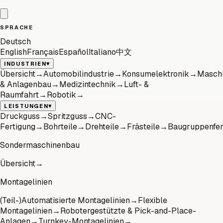
SPRACHE
Deutsch
English
Français
Español
Italiano
中文
▾
INDUSTRIEN
Übersicht
→
Automobilindustrie
→
Konsumelektronik
→
Masch
& Anlagenbau
→
Medizintechnik
→
Luft- &
Raumfahrt
→
Robotik
→
▾
LEISTUNGEN
Druckguss
→
Spritzguss
→
CNC-
Fertigung
→
Bohrteile
→
Drehteile
→
Frästeile
→
Baugruppenfer
Sondermaschinenbau
Übersicht
→
Montagelinien
(Teil-)Automatisierte Montagelinien
→
Flexible
Montagelinien
→
Robotergestützte & Pick-and-Place-
Anlagen
→
Turnkey-Montagelinien
→