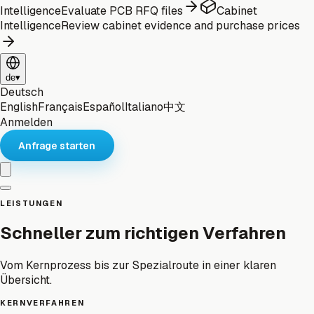
Intelligence
Evaluate PCB RFQ files
Cabinet
Intelligence
Review cabinet evidence and purchase prices
de
▾
Deutsch
English
Français
Español
Italiano
中文
Anmelden
Anfrage starten
LEISTUNGEN
Schneller zum richtigen Verfahren
Vom Kernprozess bis zur Spezialroute in einer klaren
Übersicht.
KERNVERFAHREN