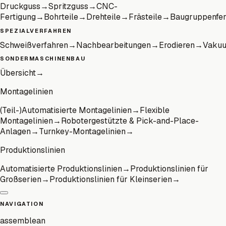
Druckguss
→
Spritzguss
→
CNC-
Fertigung
→
Bohrteile
→
Drehteile
→
Frästeile
→
Baugruppenfer
SPEZIALVERFAHREN
Schweißverfahren
→
Nachbearbeitungen
→
Erodieren
→
Vaku
SONDERMASCHINENBAU
Übersicht
→
Montagelinien
(Teil-)Automatisierte Montagelinien
→
Flexible
Montagelinien
→
Robotergestützte & Pick-and-Place-
Anlagen
→
Turnkey-Montagelinien
→
Produktionslinien
Automatisierte Produktionslinien
→
Produktionslinien für
Großserien
→
Produktionslinien für Kleinserien
→
NAVIGATION
assemblean