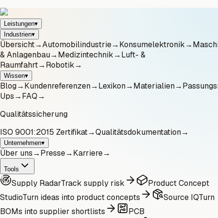
Leistungen
▾
Industrien
▾
Übersicht
→
Automobilindustrie
→
Konsumelektronik
→
Masch
& Anlagenbau
→
Medizintechnik
→
Luft- &
Raumfahrt
→
Robotik
→
Wissen
▾
Blog
→
Kundenreferenzen
→
Lexikon
→
Materialien
→
Passungs
Ups
→
FAQ
→
Qualitätssicherung
ISO 9001:2015 Zertifikat
→
Qualitätsdokumentation
→
Unternehmen
▾
Über uns
→
Presse
→
Karriere
→
Tools
Supply Radar
Track supply risk
Product Concept
Studio
Turn ideas into product concepts
Source IQ
Turn
BOMs into supplier shortlists
PCB