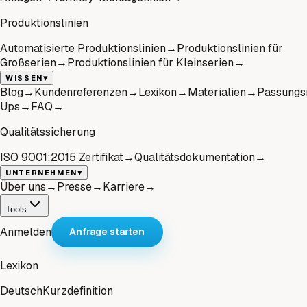
Produktionslinien
Automatisierte Produktionslinien
→
Produktionslinien für
Großserien
→
Produktionslinien für Kleinserien
→
▾
WISSEN
Blog
→
Kundenreferenzen
→
Lexikon
→
Materialien
→
Passungs
Ups
→
FAQ
→
Qualitätssicherung
ISO 9001:2015 Zertifikat
→
Qualitätsdokumentation
→
▾
UNTERNEHMEN
Über uns
→
Presse
→
Karriere
→
Tools
Anmelden
Anfrage starten
Lexikon
Deutsch
Kurzdefinition