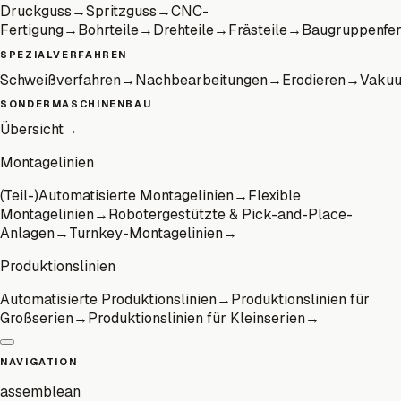
Druckguss
→
Spritzguss
→
CNC-
Fertigung
→
Bohrteile
→
Drehteile
→
Frästeile
→
Baugruppenfer
SPEZIALVERFAHREN
Schweißverfahren
→
Nachbearbeitungen
→
Erodieren
→
Vaku
SONDERMASCHINENBAU
Übersicht
→
Montagelinien
(Teil-)Automatisierte Montagelinien
→
Flexible
Montagelinien
→
Robotergestützte & Pick-and-Place-
Anlagen
→
Turnkey-Montagelinien
→
Produktionslinien
Automatisierte Produktionslinien
→
Produktionslinien für
Großserien
→
Produktionslinien für Kleinserien
→
NAVIGATION
assemblean