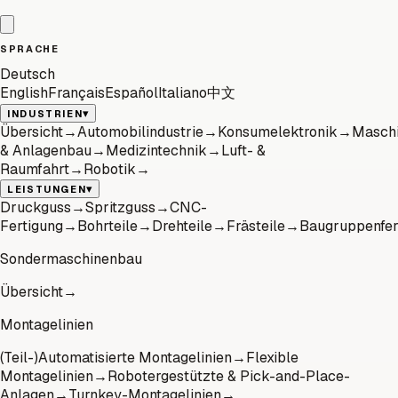
SPRACHE
Deutsch
English
Français
Español
Italiano
中文
▾
INDUSTRIEN
Übersicht
→
Automobilindustrie
→
Konsumelektronik
→
Masch
& Anlagenbau
→
Medizintechnik
→
Luft- &
Raumfahrt
→
Robotik
→
▾
LEISTUNGEN
Druckguss
→
Spritzguss
→
CNC-
Fertigung
→
Bohrteile
→
Drehteile
→
Frästeile
→
Baugruppenfer
Sondermaschinenbau
Übersicht
→
Montagelinien
(Teil-)Automatisierte Montagelinien
→
Flexible
Montagelinien
→
Robotergestützte & Pick-and-Place-
Anlagen
→
Turnkey-Montagelinien
→