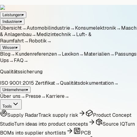
Leistungen
▾
Industrien
▾
Übersicht
→
Automobilindustrie
→
Konsumelektronik
→
Masch
& Anlagenbau
→
Medizintechnik
→
Luft- &
Raumfahrt
→
Robotik
→
Wissen
▾
Blog
→
Kundenreferenzen
→
Lexikon
→
Materialien
→
Passungs
Ups
→
FAQ
→
Qualitätssicherung
ISO 9001:2015 Zertifikat
→
Qualitätsdokumentation
→
Unternehmen
▾
Über uns
→
Presse
→
Karriere
→
Tools
Supply Radar
Track supply risk
Product Concept
Studio
Turn ideas into product concepts
Source IQ
Turn
BOMs into supplier shortlists
PCB