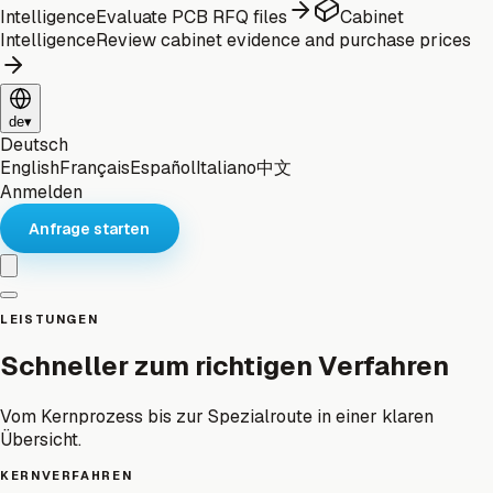
Intelligence
Evaluate PCB RFQ files
Cabinet
Intelligence
Review cabinet evidence and purchase prices
de
▾
Deutsch
English
Français
Español
Italiano
中文
Anmelden
Anfrage starten
LEISTUNGEN
Schneller zum richtigen Verfahren
Vom Kernprozess bis zur Spezialroute in einer klaren
Übersicht.
KERNVERFAHREN