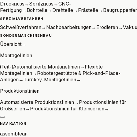
Druckguss
→
Spritzguss
→
CNC-
Fertigung
→
Bohrteile
→
Drehteile
→
Frästeile
→
Baugruppenfer
SPEZIALVERFAHREN
Schweißverfahren
→
Nachbearbeitungen
→
Erodieren
→
Vaku
SONDERMASCHINENBAU
Übersicht
→
Montagelinien
(Teil-)Automatisierte Montagelinien
→
Flexible
Montagelinien
→
Robotergestützte & Pick-and-Place-
Anlagen
→
Turnkey-Montagelinien
→
Produktionslinien
Automatisierte Produktionslinien
→
Produktionslinien für
Großserien
→
Produktionslinien für Kleinserien
→
NAVIGATION
assemblean