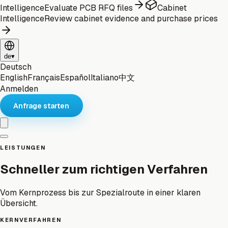
Intelligence
Evaluate PCB RFQ files
Cabinet
Intelligence
Review cabinet evidence and purchase prices
de
▾
Deutsch
English
Français
Español
Italiano
中文
Anmelden
Anfrage starten
LEISTUNGEN
Schneller zum richtigen Verfahren
Vom Kernprozess bis zur Spezialroute in einer klaren
Übersicht.
KERNVERFAHREN