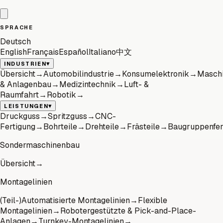
SPRACHE
Deutsch
English
Français
Español
Italiano
中文
▾
INDUSTRIEN
Übersicht
→
Automobilindustrie
→
Konsumelektronik
→
Masch
& Anlagenbau
→
Medizintechnik
→
Luft- &
Raumfahrt
→
Robotik
→
▾
LEISTUNGEN
Druckguss
→
Spritzguss
→
CNC-
Fertigung
→
Bohrteile
→
Drehteile
→
Frästeile
→
Baugruppenfer
Sondermaschinenbau
Übersicht
→
Montagelinien
(Teil-)Automatisierte Montagelinien
→
Flexible
Montagelinien
→
Robotergestützte & Pick-and-Place-
Anlagen
→
Turnkey-Montagelinien
→