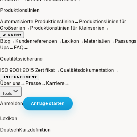
Produktionslinien
Automatisierte Produktionslinien
→
Produktionslinien für
Großserien
→
Produktionslinien für Kleinserien
→
▾
WISSEN
Blog
→
Kundenreferenzen
→
Lexikon
→
Materialien
→
Passungs
Ups
→
FAQ
→
Qualitätssicherung
ISO 9001:2015 Zertifikat
→
Qualitätsdokumentation
→
▾
UNTERNEHMEN
Über uns
→
Presse
→
Karriere
→
Tools
Anmelden
Anfrage starten
Lexikon
Deutsch
Kurzdefinition