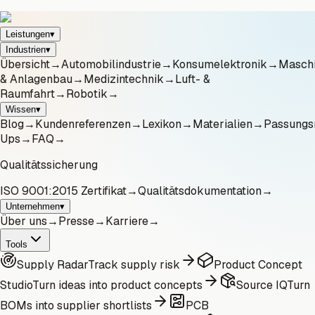
Leistungen
▾
Industrien
▾
Übersicht
→
Automobilindustrie
→
Konsumelektronik
→
Masch
& Anlagenbau
→
Medizintechnik
→
Luft- &
Raumfahrt
→
Robotik
→
Wissen
▾
Blog
→
Kundenreferenzen
→
Lexikon
→
Materialien
→
Passungs
Ups
→
FAQ
→
Qualitätssicherung
ISO 9001:2015 Zertifikat
→
Qualitätsdokumentation
→
Unternehmen
▾
Über uns
→
Presse
→
Karriere
→
Tools
Supply Radar
Track supply risk
Product Concept
Studio
Turn ideas into product concepts
Source IQ
Turn
BOMs into supplier shortlists
PCB