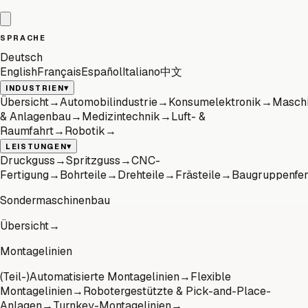
SPRACHE
Deutsch
English
Français
Español
Italiano
中文
▾
INDUSTRIEN
Übersicht
→
Automobilindustrie
→
Konsumelektronik
→
Masch
& Anlagenbau
→
Medizintechnik
→
Luft- &
Raumfahrt
→
Robotik
→
▾
LEISTUNGEN
Druckguss
→
Spritzguss
→
CNC-
Fertigung
→
Bohrteile
→
Drehteile
→
Frästeile
→
Baugruppenfer
Sondermaschinenbau
Übersicht
→
Montagelinien
(Teil-)Automatisierte Montagelinien
→
Flexible
Montagelinien
→
Robotergestützte & Pick-and-Place-
Anlagen
→
Turnkey-Montagelinien
→