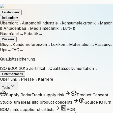
Leistungen
▾
Industrien
▾
Übersicht
→
Automobilindustrie
→
Konsumelektronik
→
Masch
& Anlagenbau
→
Medizintechnik
→
Luft- &
Raumfahrt
→
Robotik
→
Wissen
▾
Blog
→
Kundenreferenzen
→
Lexikon
→
Materialien
→
Passungs
Ups
→
FAQ
→
Qualitätssicherung
ISO 9001:2015 Zertifikat
→
Qualitätsdokumentation
→
Unternehmen
▾
Über uns
→
Presse
→
Karriere
→
Tools
Supply Radar
Track supply risk
Product Concept
Studio
Turn ideas into product concepts
Source IQ
Turn
BOMs into supplier shortlists
PCB