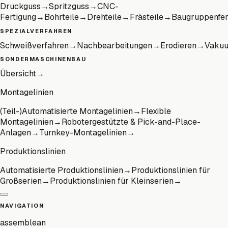
Druckguss
→
Spritzguss
→
CNC-
Fertigung
→
Bohrteile
→
Drehteile
→
Frästeile
→
Baugruppenfer
SPEZIALVERFAHREN
Schweißverfahren
→
Nachbearbeitungen
→
Erodieren
→
Vaku
SONDERMASCHINENBAU
Übersicht
→
Montagelinien
(Teil-)Automatisierte Montagelinien
→
Flexible
Montagelinien
→
Robotergestützte & Pick-and-Place-
Anlagen
→
Turnkey-Montagelinien
→
Produktionslinien
Automatisierte Produktionslinien
→
Produktionslinien für
Großserien
→
Produktionslinien für Kleinserien
→
NAVIGATION
assemblean