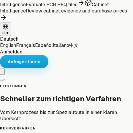
Intelligence
Evaluate PCB RFQ files
Cabinet
Intelligence
Review cabinet evidence and purchase prices
de
▾
Deutsch
English
Français
Español
Italiano
中文
Anmelden
Anfrage starten
LEISTUNGEN
Schneller zum richtigen Verfahren
Vom Kernprozess bis zur Spezialroute in einer klaren
Übersicht.
KERNVERFAHREN