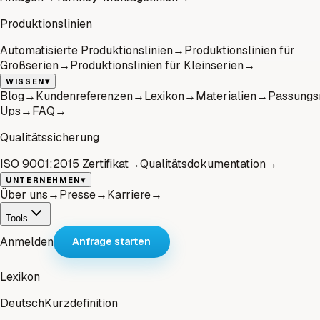
Produktionslinien
Automatisierte Produktionslinien
→
Produktionslinien für
Großserien
→
Produktionslinien für Kleinserien
→
▾
WISSEN
Blog
→
Kundenreferenzen
→
Lexikon
→
Materialien
→
Passungs
Ups
→
FAQ
→
Qualitätssicherung
ISO 9001:2015 Zertifikat
→
Qualitätsdokumentation
→
▾
UNTERNEHMEN
Über uns
→
Presse
→
Karriere
→
Tools
Anmelden
Anfrage starten
Lexikon
Deutsch
Kurzdefinition