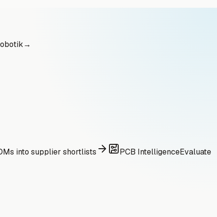
obotik
→
Ms into supplier shortlists
PCB Intelligence
Evaluate