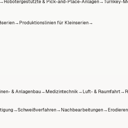
→
Robotergestützte & Pick-and-Place-Anlagen
→
Turnkey-Mo
ßserien
→
Produktionslinien für Kleinserien
→
nen- & Anlagenbau
→
Medizintechnik
→
Luft- & Raumfahrt
→
R
tigung
→
Schweißverfahren
→
Nachbearbeitungen
→
Erodieren