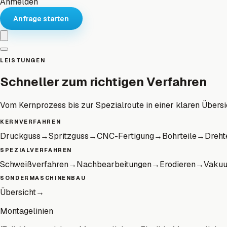
Anmelden
Anfrage starten
LEISTUNGEN
Schneller zum richtigen Verfahren
Vom Kernprozess bis zur Spezialroute in einer klaren Übersi
KERNVERFAHREN
Druckguss
→
Spritzguss
→
CNC-Fertigung
→
Bohrteile
→
Dreht
SPEZIALVERFAHREN
Schweißverfahren
→
Nachbearbeitungen
→
Erodieren
→
Vaku
SONDERMASCHINENBAU
Übersicht
→
Montagelinien