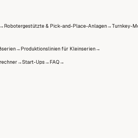
→
Robotergestützte & Pick-and-Place-Anlagen
→
Turnkey-Mo
ßserien
→
Produktionslinien für Kleinserien
→
rechner
→
Start-Ups
→
FAQ
→