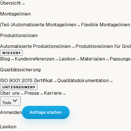
Übersicht
→
Montagelinien
(Teil-)Automatisierte Montagelinien
→
Flexible Montagelinien
Produktionslinien
Automatisierte Produktionslinien
→
Produktionslinien für Gro
▾
WISSEN
Blog
→
Kundenreferenzen
→
Lexikon
→
Materialien
→
Passungs
Qualitätssicherung
ISO 9001:2015 Zertifikat
→
Qualitätsdokumentation
→
▾
UNTERNEHMEN
Über uns
→
Presse
→
Karriere
→
Tools
Anmelden
Anfrage starten
Lexikon