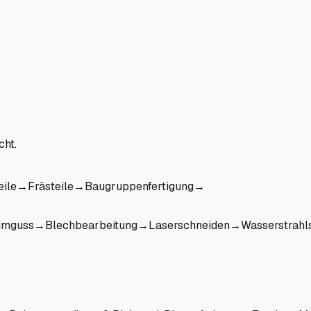
cht.
eile
→
Frästeile
→
Baugruppenfertigung
→
umguss
→
Blechbearbeitung
→
Laserschneiden
→
Wasserstrahl