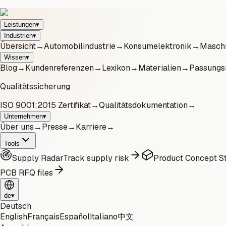
Leistungen
▾
Industrien
▾
Übersicht
→
Automobilindustrie
→
Konsumelektronik
→
Maschi
Wissen
▾
Blog
→
Kundenreferenzen
→
Lexikon
→
Materialien
→
Passungs
Qualitätssicherung
ISO 9001:2015 Zertifikat
→
Qualitätsdokumentation
→
Unternehmen
▾
Über uns
→
Presse
→
Karriere
→
Tools
Supply Radar
Track supply risk
Product Concept St
PCB RFQ files
de
▾
Deutsch
English
Français
Español
Italiano
中文