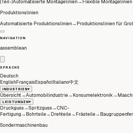
(Teil-)Automatisierte Montagelinien
→
Flexible Montagelinien
Produktionslinien
Automatisierte Produktionslinien
→
Produktionslinien für Gro
NAVIGATION
assemblean
SPRACHE
Deutsch
English
Français
Español
Italiano
中文
▾
INDUSTRIEN
Übersicht
→
Automobilindustrie
→
Konsumelektronik
→
Maschi
▾
LEISTUNGEN
Druckguss
→
Spritzguss
→
CNC-
Fertigung
→
Bohrteile
→
Drehteile
→
Frästeile
→
Baugruppenfer
Sondermaschinenbau