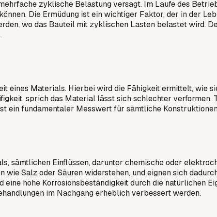
mehrfache zyklische Belastung versagt. Im Laufe des Betrieb
 können. Die Ermüdung ist ein wichtiger Faktor, der in der L
rden, wo das Bauteil mit zyklischen Lasten belastet wird. D
.
t eines Materials. Hierbei wird die Fähigkeit ermittelt, wie 
ifigkeit, sprich das Material lässt sich schlechter verformen.
ist ein fundamentaler Messwert für sämtliche Konstruktione
als, sämtlichen Einflüssen, darunter chemische oder elektroc
n wie Salz oder Säuren widerstehen, und eignen sich dadurch
wird eine hohe Korrosionsbeständigkeit durch die natürlichen 
ehandlungen im Nachgang erheblich verbessert werden.