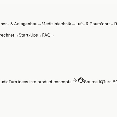
nen- & Anlagenbau
→
Medizintechnik
→
Luft- & Raumfahrt
→
R
rechner
→
Start-Ups
→
FAQ
→
udio
Turn ideas into product concepts
Source IQ
Turn BO