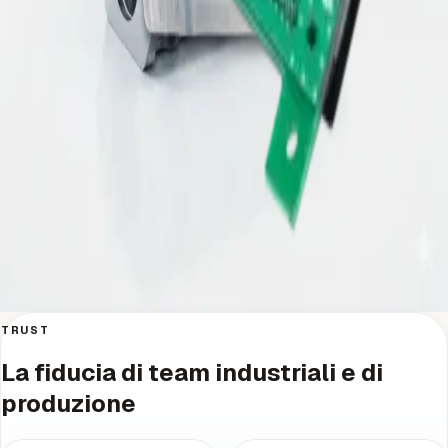
Tecnologia medicale
Componenti di precisione e assiemi per prodotti medicali
con processi documentati, tracciabilita e scalabilita
affidabile.
Scopri di più
→
Industria
Elettronica di consumo
Custodie curate nel design, componenti elettronici e
produzione in serie efficiente per prodotti consumer.
Scopri di più
→
TRUST
La fiducia di team industriali e di
produzione