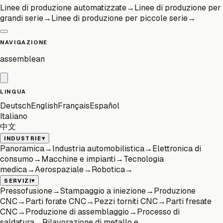
Linee di produzione automatizzate
→
Linee di produzione per
grandi serie
→
Linee di produzione per piccole serie
→
NAVIGAZIONE
assemblean
LINGUA
Deutsch
English
Français
Español
Italiano
中文
▾
INDUSTRIE
Panoramica
→
Industria automobilistica
→
Elettronica di
consumo
→
Macchine e impianti
→
Tecnologia
medica
→
Aerospaziale
→
Robotica
→
▾
SERVIZI
Pressofusione
→
Stampaggio a iniezione
→
Produzione
CNC
→
Parti forate CNC
→
Pezzi torniti CNC
→
Parti fresate
CNC
→
Produzione di assemblaggio
→
Processo di
saldatura
→
Rilavorazione di metallo e