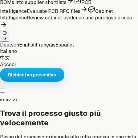
BOMs into supplier shortlists
PCB
Intelligence
Evaluate PCB RFQ files
Cabinet
Intelligence
Review cabinet evidence and purchase prices
it
▾
Deutsch
English
Français
Español
Italiano
中文
Accedi
Richiedi un preventivo
SERVIZI
Trova il processo giusto più
velocemente
Passa dal processo principale alla rotta precisa in una vista