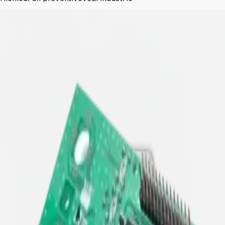
INDUSTRIE
Con quali industrie lavora
assemblean?
Industria
Automotive
Componenti CNC e additivi pronti per la serie, con processi
stabili, documentazione completa e qualita ripetibile.
Scopri di più
→
Industria
Macchine & impianti
Componenti affidabili, iterazioni rapide e tempi di consegna
solidi per assiemi complessi e moduli macchina.