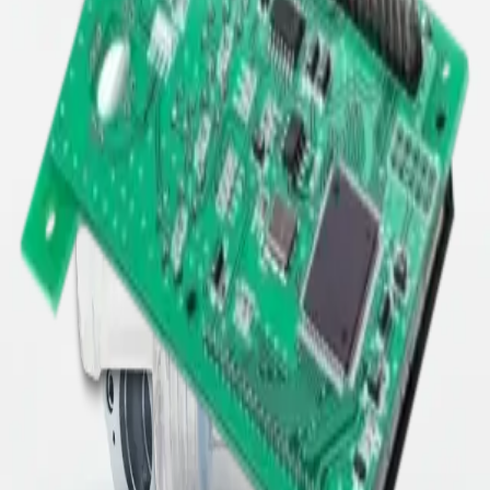
Scopri di più
→
Industria
Robotica
Componenti di precisione per sistemi dinamici, da gripper e
giunti fino a end effector e moduli critici.
Scopri di più
→
Industria
Aerospazio
Produzione orientata alla qualita per geometrie complesse e
materiali avanzati con tracciabilita trasparente.
Scopri di più
→
Industria