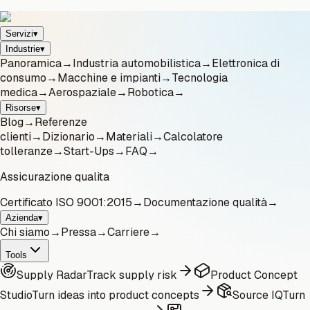
Servizi
▾
Industrie
▾
Panoramica
→
Industria automobilistica
→
Elettronica di
consumo
→
Macchine e impianti
→
Tecnologia
medica
→
Aerospaziale
→
Robotica
→
Risorse
▾
Blog
→
Referenze
clienti
→
Dizionario
→
Materiali
→
Calcolatore
tolleranze
→
Start-Ups
→
FAQ
→
Assicurazione qualita
Certificato ISO 9001:2015
→
Documentazione qualità
→
Azienda
▾
Chi siamo
→
Pressa
→
Carriere
→
Tools
Supply Radar
Track supply risk
Product Concept
Studio
Turn ideas into product concepts
Source IQ
Turn