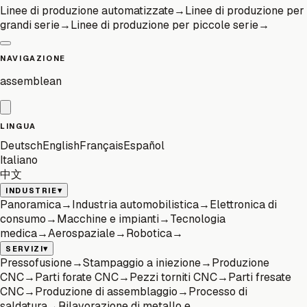
Linee di produzione automatizzate
→
Linee di produzione per
grandi serie
→
Linee di produzione per piccole serie
→
NAVIGAZIONE
assemblean
LINGUA
Deutsch
English
Français
Español
Italiano
中文
▾
INDUSTRIE
Panoramica
→
Industria automobilistica
→
Elettronica di
consumo
→
Macchine e impianti
→
Tecnologia
medica
→
Aerospaziale
→
Robotica
→
▾
SERVIZI
Pressofusione
→
Stampaggio a iniezione
→
Produzione
CNC
→
Parti forate CNC
→
Pezzi torniti CNC
→
Parti fresate
CNC
→
Produzione di assemblaggio
→
Processo di
saldatura
→
Rilavorazione di metallo e