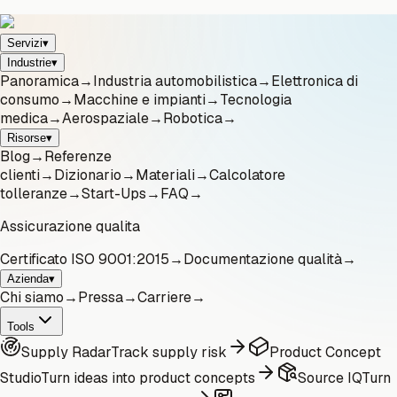
Servizi
▾
Industrie
▾
Panoramica
→
Industria automobilistica
→
Elettronica di
consumo
→
Macchine e impianti
→
Tecnologia
medica
→
Aerospaziale
→
Robotica
→
Risorse
▾
Blog
→
Referenze
clienti
→
Dizionario
→
Materiali
→
Calcolatore
tolleranze
→
Start-Ups
→
FAQ
→
Assicurazione qualita
Certificato ISO 9001:2015
→
Documentazione qualità
→
Azienda
▾
Chi siamo
→
Pressa
→
Carriere
→
Tools
Supply Radar
Track supply risk
Product Concept
Studio
Turn ideas into product concepts
Source IQ
Turn