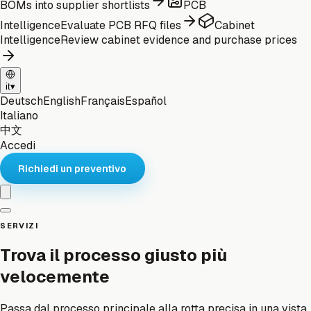
BOMs into supplier shortlists
PCB
Intelligence
Evaluate PCB RFQ files
Cabinet
Intelligence
Review cabinet evidence and purchase prices
it
▾
Deutsch
English
Français
Español
Italiano
中文
Accedi
Richiedi un preventivo
SERVIZI
Trova il processo giusto più
velocemente
Passa dal processo principale alla rotta precisa in una vista