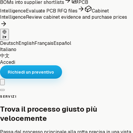
BOMs into supplier shortlists
PCB
Intelligence
Evaluate PCB RFQ files
Cabinet
Intelligence
Review cabinet evidence and purchase prices
it
▾
Deutsch
English
Français
Español
Italiano
中文
Accedi
Richiedi un preventivo
SERVIZI
Trova il processo giusto più
velocemente
Passa dal processo principale alla rotta precisa in una vista