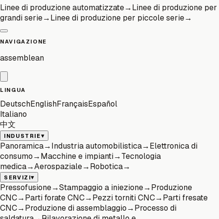
Linee di produzione automatizzate
→
Linee di produzione per
grandi serie
→
Linee di produzione per piccole serie
→
NAVIGAZIONE
assemblean
LINGUA
Deutsch
English
Français
Español
Italiano
中文
▾
INDUSTRIE
Panoramica
→
Industria automobilistica
→
Elettronica di
consumo
→
Macchine e impianti
→
Tecnologia
medica
→
Aerospaziale
→
Robotica
→
▾
SERVIZI
Pressofusione
→
Stampaggio a iniezione
→
Produzione
CNC
→
Parti forate CNC
→
Pezzi torniti CNC
→
Parti fresate
CNC
→
Produzione di assemblaggio
→
Processo di
saldatura
→
Rilavorazione di metallo e