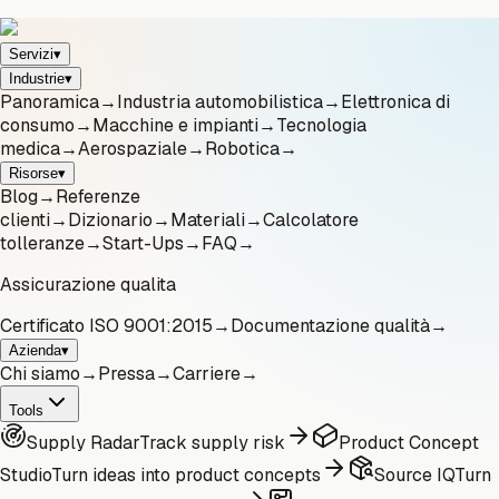
Servizi
▾
Industrie
▾
Panoramica
→
Industria automobilistica
→
Elettronica di
consumo
→
Macchine e impianti
→
Tecnologia
medica
→
Aerospaziale
→
Robotica
→
Risorse
▾
Blog
→
Referenze
clienti
→
Dizionario
→
Materiali
→
Calcolatore
tolleranze
→
Start-Ups
→
FAQ
→
Assicurazione qualita
Certificato ISO 9001:2015
→
Documentazione qualità
→
Azienda
▾
Chi siamo
→
Pressa
→
Carriere
→
Tools
Supply Radar
Track supply risk
Product Concept
Studio
Turn ideas into product concepts
Source IQ
Turn