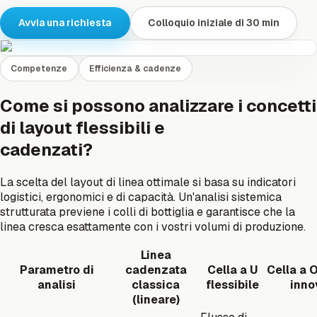
Avvia una richiesta
Colloquio iniziale di 30 min
Competenze
Efficienza & cadenze
Come si possono analizzare i concetti
di layout flessibili e
cadenzati?
La scelta del layout di linea ottimale si basa su indicatori
logistici, ergonomici e di capacità. Un'analisi sistemica
strutturata previene i colli di bottiglia e garantisce che la
linea cresca esattamente con i vostri volumi di produzione.
Linea
Parametro di
cadenzata
Cella a U
Cella a 
analisi
classica
flessibile
inno
(lineare)