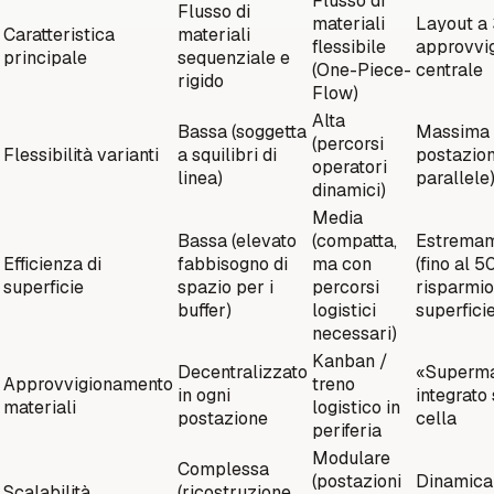
Flusso di
Flusso di
materiali
Layout a
Caratteristica
materiali
flessibile
approvvi
principale
sequenziale e
(One-Piece-
centrale
rigido
Flow)
Alta
Bassa (soggetta
Massima (
(percorsi
Flessibilità varianti
a squilibri di
postazion
operatori
linea)
parallele
dinamici)
Media
Bassa (elevato
(compatta,
Estremam
Efficienza di
fabbisogno di
ma con
(fino al 5
superficie
spazio per i
percorsi
risparmio
buffer)
logistici
superficie
necessari)
Kanban /
Decentralizzato
«Superm
Approvvigionamento
treno
in ogni
integrato 
materiali
logistico in
postazione
cella
periferia
Modulare
Complessa
(postazioni
Dinamica 
Scalabilità
(ricostruzione