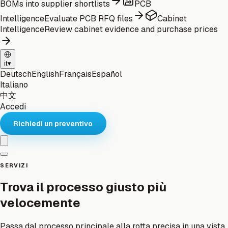
BOMs into supplier shortlists
PCB
Intelligence
Evaluate PCB RFQ files
Cabinet
Intelligence
Review cabinet evidence and purchase prices
it
▾
Deutsch
English
Français
Español
Italiano
中文
Accedi
Richiedi un preventivo
SERVIZI
Trova il processo giusto più
velocemente
Passa dal processo principale alla rotta precisa in una vista