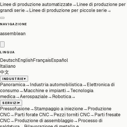
Linee di produzione automatizzate
→
Linee di produzione per
grandi serie
→
Linee di produzione per piccole serie
→
NAVIGAZIONE
assemblean
LINGUA
Deutsch
English
Français
Español
Italiano
中文
▾
INDUSTRIE
Panoramica
→
Industria automobilistica
→
Elettronica di
consumo
→
Macchine e impianti
→
Tecnologia
medica
→
Aerospaziale
→
Robotica
→
▾
SERVIZI
Pressofusione
→
Stampaggio a iniezione
→
Produzione
CNC
→
Parti forate CNC
→
Pezzi torniti CNC
→
Parti fresate
CNC
→
Produzione di assemblaggio
→
Processo di
saldatura
→
Rilavorazione di metallo e