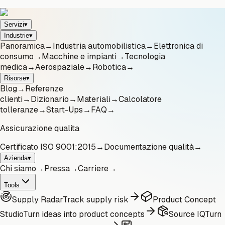
Servizi
▾
Industrie
▾
Panoramica
→
Industria automobilistica
→
Elettronica di
consumo
→
Macchine e impianti
→
Tecnologia
medica
→
Aerospaziale
→
Robotica
→
Risorse
▾
Blog
→
Referenze
clienti
→
Dizionario
→
Materiali
→
Calcolatore
tolleranze
→
Start-Ups
→
FAQ
→
Assicurazione qualita
Certificato ISO 9001:2015
→
Documentazione qualità
→
Azienda
▾
Chi siamo
→
Pressa
→
Carriere
→
Tools
Supply Radar
Track supply risk
Product Concept
Studio
Turn ideas into product concepts
Source IQ
Turn