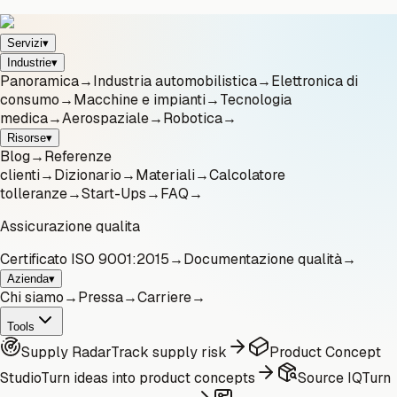
Servizi
▾
Industrie
▾
Panoramica
→
Industria automobilistica
→
Elettronica di
consumo
→
Macchine e impianti
→
Tecnologia
medica
→
Aerospaziale
→
Robotica
→
Risorse
▾
Blog
→
Referenze
clienti
→
Dizionario
→
Materiali
→
Calcolatore
tolleranze
→
Start-Ups
→
FAQ
→
Assicurazione qualita
Certificato ISO 9001:2015
→
Documentazione qualità
→
Azienda
▾
Chi siamo
→
Pressa
→
Carriere
→
Tools
Supply Radar
Track supply risk
Product Concept
Studio
Turn ideas into product concepts
Source IQ
Turn