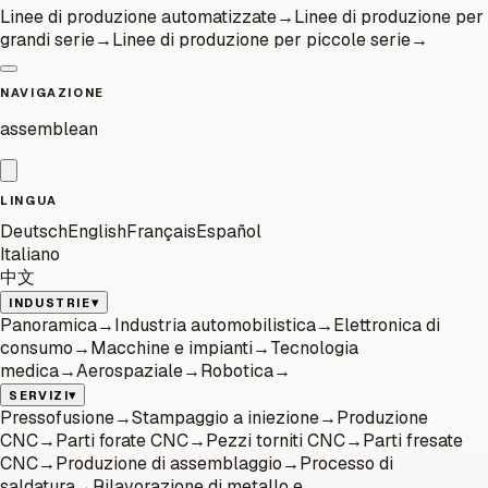
Linee di produzione automatizzate
→
Linee di produzione per
grandi serie
→
Linee di produzione per piccole serie
→
NAVIGAZIONE
assemblean
LINGUA
Deutsch
English
Français
Español
Italiano
中文
▾
INDUSTRIE
Panoramica
→
Industria automobilistica
→
Elettronica di
consumo
→
Macchine e impianti
→
Tecnologia
medica
→
Aerospaziale
→
Robotica
→
▾
SERVIZI
Pressofusione
→
Stampaggio a iniezione
→
Produzione
CNC
→
Parti forate CNC
→
Pezzi torniti CNC
→
Parti fresate
CNC
→
Produzione di assemblaggio
→
Processo di
saldatura
→
Rilavorazione di metallo e