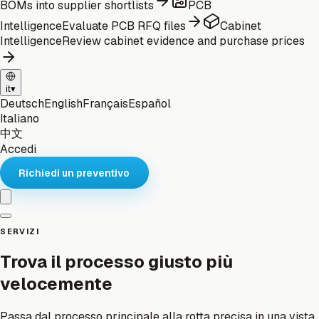
BOMs into supplier shortlists
PCB
Intelligence
Evaluate PCB RFQ files
Cabinet
Intelligence
Review cabinet evidence and purchase prices
it
▾
Deutsch
English
Français
Español
Italiano
中文
Accedi
Richiedi un preventivo
SERVIZI
Trova il processo giusto più
velocemente
Passa dal processo principale alla rotta precisa in una vista