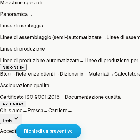
Macchine speciali
Panoramica
→
Linee di montaggio
Linee di assemblaggio (semi-)automatizzate
→
Linee di assem
Linee di produzione
Linee di produzione automatizzate
→
Linee di produzione per 
▾
RISORSE
Blog
→
Referenze clienti
→
Dizionario
→
Materiali
→
Calcolator
Assicurazione qualita
Certificato ISO 9001:2015
→
Documentazione qualità
→
▾
AZIENDA
Chi siamo
→
Pressa
→
Carriere
→
Tools
Accedi
Richiedi un preventivo