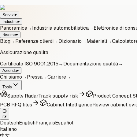
Servizi
▾
Industrie
▾
Panoramica
→
Industria automobilistica
→
Elettronica di con
Risorse
▾
Blog
→
Referenze clienti
→
Dizionario
→
Materiali
→
Calcolator
Assicurazione qualita
Certificato ISO 9001:2015
→
Documentazione qualità
→
Azienda
▾
Chi siamo
→
Pressa
→
Carriere
→
Tools
Supply Radar
Track supply risk
Product Concept St
PCB RFQ files
Cabinet Intelligence
Review cabinet evi
it
▾
Deutsch
English
Français
Español
Italiano
中文