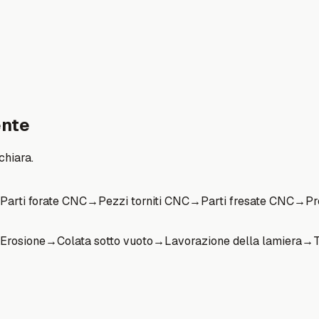
ente
chiara.
Parti forate CNC
→
Pezzi torniti CNC
→
Parti fresate CNC
→
Pr
Erosione
→
Colata sotto vuoto
→
Lavorazione della lamiera
→
T