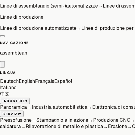
Linee di assemblaggio (semi-)automatizzate
→
Linee di assem
Linee di produzione
Linee di produzione automatizzate
→
Linee di produzione per 
NAVIGAZIONE
assemblean
LINGUA
Deutsch
English
Français
Español
Italiano
中文
▾
INDUSTRIE
Panoramica
→
Industria automobilistica
→
Elettronica di con
▾
SERVIZI
Pressofusione
→
Stampaggio a iniezione
→
Produzione CNC
→
saldatura
→
Rilavorazione di metallo e plastica
→
Erosione
→
C