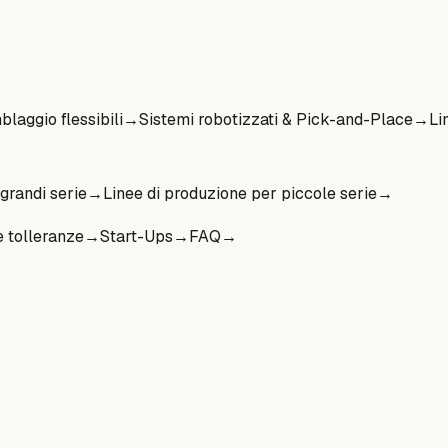
blaggio flessibili
→
Sistemi robotizzati & Pick-and-Place
→
Li
grandi serie
→
Linee di produzione per piccole serie
→
e tolleranze
→
Start-Ups
→
FAQ
→