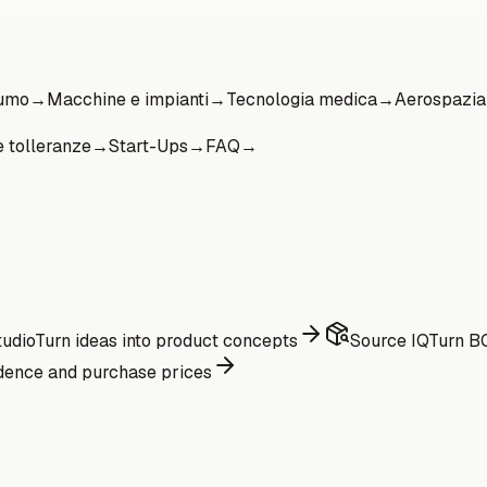
sumo
→
Macchine e impianti
→
Tecnologia medica
→
Aerospazia
e tolleranze
→
Start-Ups
→
FAQ
→
udio
Turn ideas into product concepts
Source IQ
Turn BO
dence and purchase prices