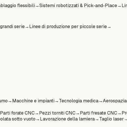
blaggio flessibili
→
Sistemi robotizzati & Pick-and-Place
→
Li
grandi serie
→
Linee di produzione per piccole serie
→
sumo
→
Macchine e impianti
→
Tecnologia medica
→
Aerospazia
Parti forate CNC
→
Pezzi torniti CNC
→
Parti fresate CNC
→
Pr
olata sotto vuoto
→
Lavorazione della lamiera
→
Taglio laser