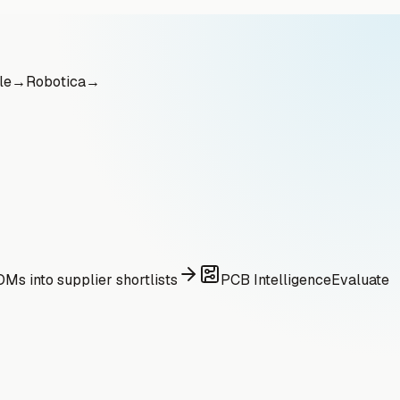
le
→
Robotica
→
Ms into supplier shortlists
PCB Intelligence
Evaluate